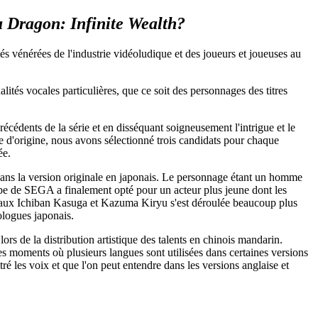
a Dragon: Infinite Wealth?
s vénérées de l'industrie vidéoludique et des joueurs et joueuses au
ités vocales particulières, que ce soit des personnages des titres
écédents de la série et en disséquant soigneusement l'intrigue et le
se d'origine, nous avons sélectionné trois candidats pour chaque
ée.
 dans la version originale en japonais. Le personnage étant un homme
ipe de SEGA a finalement opté pour un acteur plus jeune dont les
ncipaux Ichiban Kasuga et Kazuma Kiryu s'est déroulée beaucoup plus
ologues japonais.
s de la distribution artistique des talents en chinois mandarin.
des moments où plusieurs langues sont utilisées dans certaines versions
 les voix et que l'on peut entendre dans les versions anglaise et