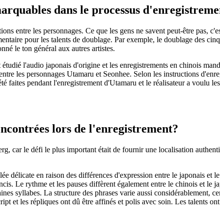
emarquables dans le processus d'enregistrem
tions entre les personnages. Ce que les gens ne savent peut-être pas, c'
mentaire pour les talents de doublage. Par exemple, le doublage des cinq p
nné le ton général aux autres artistes.
 étudié l'audio japonais d'origine et les enregistrements en chinois man
entre les personnages Utamaru et Seonhee. Selon les instructions d'enre
é faites pendant l'enregistrement d'Utamaru et le réalisateur a voulu le
rencontrées lors de l'enregistrement?
erg, car le défi le plus important était de fournir une localisation auth
vélée délicate en raison des différences d'expression entre le japonais et
concis. Le rythme et les pauses diffèrent également entre le chinois et l
taines syllabes. La structure des phrases varie aussi considérablement, c
cript et les répliques ont dû être affinés et polis avec soin. Les talent