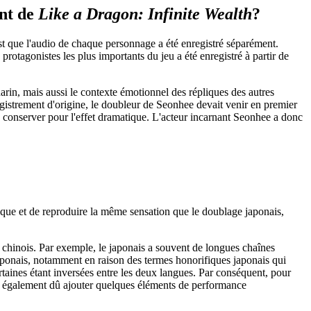
ent de
Like a Dragon: Infinite Wealth
?
est que l'audio de chaque personnage a été enregistré séparément.
rotagonistes les plus importants du jeu a été enregistré à partir de
darin, mais aussi le contexte émotionnel des répliques des autres
gistrement d'origine, le doubleur de Seonhee devait venir en premier
s conserver pour l'effet dramatique. L'acteur incarnant Seonhee a donc
entique et de reproduire la même sensation que le doublage japonais,
 le chinois. Par exemple, le japonais a souvent de longues chaînes
e japonais, notamment en raison des termes honorifiques japonais qui
ertaines étant inversées entre les deux langues. Par conséquent, pour
s ont également dû ajouter quelques éléments de performance