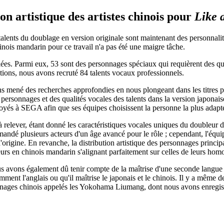
n artistique des artistes chinois pour
Like 
lents du doublage en version originale sont maintenant des personnalité
inois mandarin pour ce travail n'a pas été une maigre tâche.
es. Parmi eux, 53 sont des personnages spéciaux qui requièrent des qual
ions, nous avons recruté 84 talents vocaux professionnels.
ns mené des recherches approfondies en nous plongeant dans les titres pr
 personnages et des qualités vocales des talents dans la version japonai
voyés à SEGA afin que ses équipes choisissent la personne la plus adapt
 à relever, étant donné les caractéristiques vocales uniques du doubleur
andé plusieurs acteurs d'un âge avancé pour le rôle ; cependant, l'équ
 d'origine. En revanche, la distribution artistique des personnages pri
bleurs en chinois mandarin s'alignant parfaitement sur celles de leurs hom
avons également dû tenir compte de la maîtrise d'une seconde langue lor
mment l'anglais ou qu'il maîtrise le japonais et le chinois. Il y a même 
nnages chinois appelés les Yokohama Liumang, dont nous avons enregistré