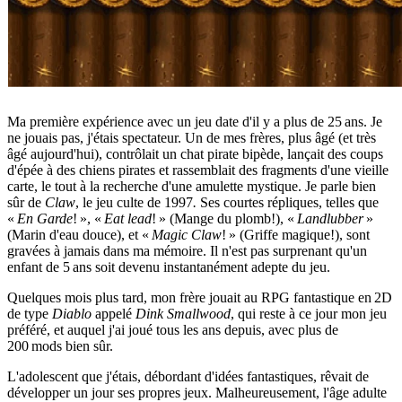
Ma première expérience avec un jeu date d'il y a plus de 25 ans. Je
ne jouais pas, j'étais spectateur. Un de mes frères, plus âgé (et très
âgé aujourd'hui), contrôlait un chat pirate bipède, lançait des coups
d'épée à des chiens pirates et rassemblait des fragments d'une vieille
carte, le tout à la recherche d'une amulette mystique. Je parle bien
sûr de
Claw
, le jeu culte de 1997
.
Ses courtes répliques, telles que
«
En Garde
! », «
Eat lead
! » (Mange du plomb!), «
Landlubber
»
(Marin d'eau douce), et «
Magic Claw
! » (Griffe magique!), sont
gravées à jamais dans ma mémoire. Il n'est pas surprenant qu'un
enfant de 5 ans soit devenu instantanément adepte du jeu.
Quelques mois plus tard, mon frère jouait au RPG fantastique en 2D
de type
Diablo
appelé
Dink Smallwood
, qui reste à ce jour mon jeu
préféré, et auquel j'ai joué tous les ans depuis, avec plus de
200 mods bien sûr.
L'adolescent que j'étais, débordant d'idées fantastiques, rêvait de
développer un jour ses propres jeux. Malheureusement, l'âge adulte