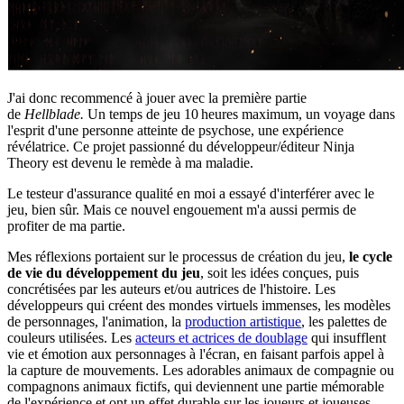
J'ai donc recommencé à jouer avec la première partie
de
Hellblade.
Un temps de jeu 10 heures maximum, un voyage dans
l'esprit d'une personne atteinte de psychose, une expérience
révélatrice. Ce projet passionné du développeur/éditeur Ninja
Theory est devenu le remède à ma maladie.
Le testeur d'assurance qualité en moi a essayé d'interférer avec le
jeu, bien sûr. Mais ce nouvel engouement m'a aussi permis de
profiter de ma partie.
Mes réflexions portaient sur le processus de création du jeu,
le cycle
de vie du développement du jeu
, soit les idées conçues, puis
concrétisées par les auteurs et/ou autrices de l'histoire. Les
développeurs qui créent des mondes virtuels immenses, les modèles
de personnages, l'animation, la
production artistique
, les palettes de
couleurs utilisées. Les
acteurs et actrices de doublage
qui insufflent
vie et émotion aux personnages à l'écran, en faisant parfois appel à
la capture de mouvements. Les adorables animaux de compagnie ou
compagnons animaux fictifs, qui deviennent une partie mémorable
de l'expérience et ont un effet durable sur les joueurs et joueuses.