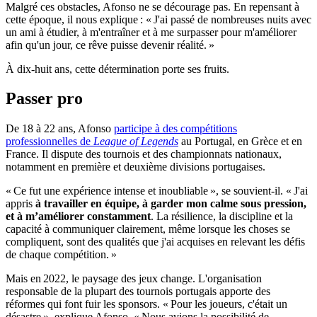
Malgré ces obstacles, Afonso ne se décourage pas. En repensant à
cette époque, il nous explique : « J'ai passé de nombreuses nuits avec
un ami à étudier, à m'entraîner et à me surpasser pour m'améliorer
afin qu'un jour, ce rêve puisse devenir réalité. »
À dix-huit ans, cette détermination porte ses fruits.
Passer pro
De 18 à 22 ans, Afonso
participe à des compétitions
professionnelles de
League of Legends
au Portugal, en Grèce et en
France. Il dispute des tournois et des championnats nationaux,
notamment en première et deuxième divisions portugaises.
« Ce fut une expérience intense et inoubliable », se souvient-il. « J'ai
appris
à travailler en équipe, à garder mon calme sous pression,
et à m’améliorer constamment
. La résilience, la discipline et la
capacité à communiquer clairement, même lorsque les choses se
compliquent, sont des qualités que j'ai acquises en relevant les défis
de chaque compétition. »
Mais en 2022, le paysage des jeux change. L'organisation
responsable de la plupart des tournois portugais apporte des
réformes qui font fuir les sponsors. « Pour les joueurs, c'était un
désastre », explique Afonso. « Nous avions la possibilité de