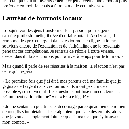
« C’était plus qu'un divertissement ; ce jeu a éveillé une émotion plus
profonde en moi. Je tenais à faire partie de cet univers. »
Lauréat de tournois locaux
Lorsqu'il voit les gens transformer leur passion pour le jeu en
carrière professionnelle, il rêve d'en faire autant. À seize ans, il
remporte des prix en argent dans des tournois en ligne.
« Je me
souviens encore de l'excitation et de l'adrénaline que je ressentais
pendant ces compétitions. Je rentrais de l'école à toute vitesse,
descendais du bus et courais pour arriver à temps pour le tournoi. »
Mais quand il parle de ses réussites à la maison, la réaction n'est pas
celle qu'il espérait.
« La première fois que j’ai dit à mes parents et à ma famille que je
gagnais de l'argent dans ces tournois, ils n’ont pas cru cela
possible », se souvient-il. Les questions ont fusé immédiatement :
« Comment ça fonctionne? » et « Est-ce légal? »
« Je me sentais un peu triste et découragé parce qu'au lieu d'être fiers
de moi, ils s'inquiétaient. Ils craignaient que j'aie des ennuis, alors
que je voulais simplement faire ce que j'aimais et que j'y trouvais
mon compte. »