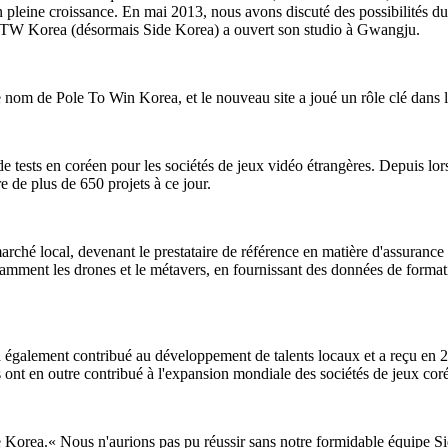
en pleine croissance. En mai 2013, nous avons discuté des possibilités 
PTW Korea (désormais Side Korea) a ouvert son studio à Gwangju.
le nom de Pole To Win Korea, et le nouveau site a joué un rôle clé dans 
t de tests en coréen pour les sociétés de jeux vidéo étrangères. Depuis lo
e de plus de 650 projets à ce jour.
rché local, devenant le prestataire de référence en matière d'assurance 
otamment les drones et le métavers, en fournissant des données de format
également contribué au développement de talents locaux et a reçu en 2
s ont en outre contribué à l'expansion mondiale des sociétés de jeux c
de Korea.« Nous n'aurions pas pu réussir sans notre formidable équipe S