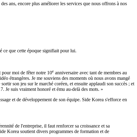
l des ans, encore plus améliorer les services que nous offrons à nos
 ce que cette époque signifiait pour lui.
e
t pour moi de fêter notre 10
anniversaire avec tant de membres au
eux vidéo étrangères. Je me souviens des moments où nous avons mangé
ortir son jeu sur le marché coréen, et ensuite applaudi son succès ; et
7. Je suis vraiment honoré et ému au-delà des mots. »
entissage et de développement de son équipe. Side Korea s'efforce en
nnité de l'entreprise, il faut renforcer sa croissance et sa
s, Side Korea soutient divers programmes de formation et de