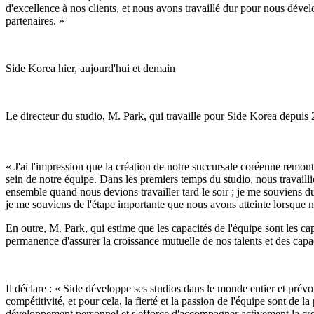
d'excellence à nos clients, et nous avons travaillé dur pour nous dével
partenaires. »
Side Korea hier, aujourd'hui et demain
Le directeur du studio, M. Park, qui travaille pour Side Korea depuis 2
« J'ai l'impression que la création de notre succursale coréenne remon
sein de notre équipe. Dans les premiers temps du studio, nous travail
ensemble quand nous devions travailler tard le soir ; je me souviens d
je me souviens de l'étape importante que nous avons atteinte lorsque
En outre, M. Park, qui estime que les capacités de l'équipe sont les ca
permanence d'assurer la croissance mutuelle de nos talents et des capac
Il déclare : « Side développe ses studios dans le monde entier et prévoi
compétitivité, et pour cela, la fierté et la passion de l'équipe sont d
développement personnel et s'efforce d'accompagner activement la cro