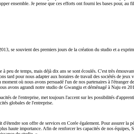
opper ensemble. Je pense que ces efforts ont fourni les bases pour, au fi
013, se souvient des premiers jours de la création du studio et a exprimé
te à peu de temps, mais déjà dix ans se sont écoulés. C'est très émouvan
lions tard pour nous adapter aux horaires de travail des sociétés de j
u moment où nous avons persuadé l'un de nos partenaires à l'étranger de s
 nous avons agrandi notre studio de Gwangju et déménagé à Naju en 201
pacités de l'entreprise, met toujours l'accent sur les possibilités d'appr
ités globales de l'entreprise.
t d'étendre son offre de services en Corée également. Pour assurer la pére
e la plus haute importance. Afin de renforcer les capacités de nos équipe
issance du studio. »