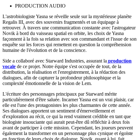
PRODUCTION AUDIO
L'astrobiologiste Yasna se réveille seule sur la mystérieuse planète
Regalis III, avec des souvenirs fragmentés et un équipage à
retrouver. À travers une communication constante avec l'astrogateur
Novik à bord du vaisseau spatial en orbite, les choix de Yasna
façonnent à la fois sa relation avec son commandant et l'issue de son
enquête sur les forces qui remettent en question la compréhension
humaine de l'évolution et de la conscience.
Side a collaboré avec Starward Industries, assurant la
production
vocale
de ce projet. Notre équipe s'est occupée de tout, de la
distribution, la réalisation et l'enregistrement, à la rédaction des
dialogues, afin de capturer la profondeur philosophique et la
complexité émotionnelle de la vision de Lem.
L'écriture des personnages principaux par Starward mérite
particulièrement d'être saluée. Incarner Yasna est un vrai plaisir, car
elle est l'une des protagonistes les plus charmantes de cette année.
Ses dialogues apportent un sentiment d'émerveillement et
d'exploration au récit, ce qui la rend vraiment crédible en tant que
biologiste insouciante qui aurait peut-être dû réfléchir à deux fois
avant de participer à cette mission. Cependant, les joueurs peuvent
également la transformer en un personnage plus cynique et égoïste
en fonction de leurs choix de dialogue. Novik, quant à lui, fait