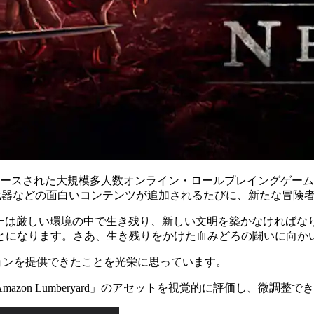
年9月にリリースされた大規模多人数オンライン・ロールプレイングゲー
武器などの面白いコンテンツが追加されるたびに、新たな冒険
ヤーは厳しい環境の中で生き残り、新しい文明を築かなければなりませ
とになります。さあ、生き残りをかけた血みどろの闘いに向か
ョンを提供できたことを光栄に思っています。
on Lumberyard」のアセットを視覚的に評価し、微調整