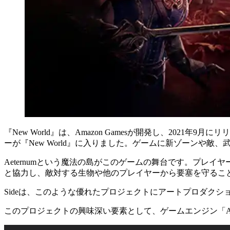
『New World』
は、Amazon Gamesが開発し、2021
ーが
『New World』
に入りました。ゲームに新ゾーンや敵、
Aeternumという魔法の島がこのゲームの舞台です。プレイ
と協力し、敵対する生物や他のプレイヤーから要塞を守るこ
Side
は、このような優れたプロジェクトにアートプロダクシ
このプロジェクトの興味深い要素として、ゲームエンジン「Amaz