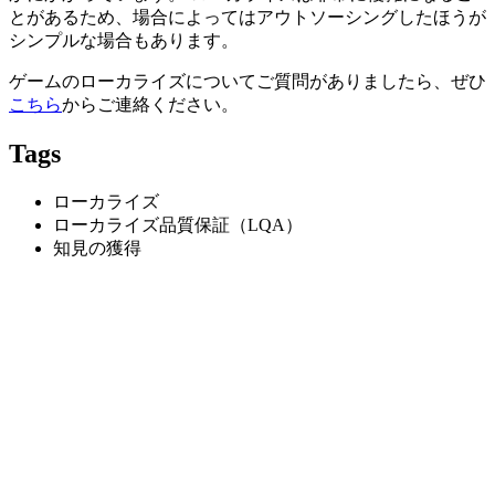
とがあるため、場合によってはアウトソーシングしたほうが
シンプルな場合もあります。
ゲームのローカライズについてご質問がありましたら、ぜひ
こちら
からご連絡ください。
Tags
ローカライズ
ローカライズ品質保証（LQA）
知見の獲得