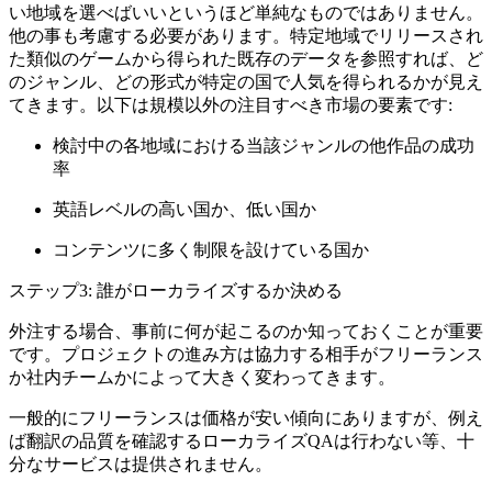
い地域を選べばいいというほど単純なものではありません。
他の事も考慮する必要があります。特定地域でリリースされ
た類似のゲームから得られた既存のデータを参照すれば、ど
のジャンル、どの形式が特定の国で人気を得られるかが見え
てきます。以下は規模以外の注目すべき市場の要素です:
検討中の各地域における当該ジャンルの他作品の成功
率
英語レベルの高い国か、低い国か
コンテンツに多く制限を設けている国か
ステップ3: 誰がローカライズするか決める
外注する場合、事前に何が起こるのか知っておくことが重要
です。プロジェクトの進み方は協力する相手がフリーランス
か社内チームかによって大きく変わってきます。
一般的にフリーランスは価格が安い傾向にありますが、例え
ば翻訳の品質を確認するローカライズQAは行わない等、十
分なサービスは提供されません。