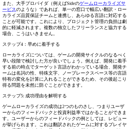
また、大手プロバイダ（例えばSideの
ゲームローカライズサ
ービス
のような）であれば、単一の窓口で幅広い翻訳・ロー
カライズ品質保証チームと連携し、あらゆる言語に対応する
ことが可能です。これにより、プロジェクト管理の負担は劇
的に軽減されます。複数の独立したフリーランスと協力する
場合、こうはいきません。
ステップ4：早めに着手する
ローカライズについては、ゲームの開発サイクルのなるべく
早い段階で検討した方が良いでしょう。例えば、開発に着手
する前の時点でターゲット言語がわかっている場合、開発チ
ームは名詞の性、特殊文字、ノーブレークスペース等の言語
特有の変化を計算に入れることができるため、その後起こり
得る問題を未然に防ぐことができます。
ステップ5: 成功理由を解明する
ゲームローカライズの成功は2つのものさし、つまりユーザ
ーからのフィードバックと投資利益率ではかることができま
す。
ユーザーからのフィードバックの例としては、レビュー
が挙げられます。これは翻訳されたゲームに対するプレイヤ