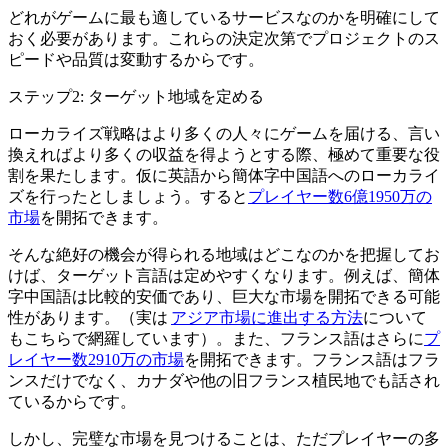
どれがゲームに最も適しているサービスなのかを明確にして
おく必要があります。これらの決定次第でプロジェクトのス
ピードや品質は変動するからです。
ステップ2: ターゲット地域を定める
ローカライズ戦略はより多くの人々にゲームを届ける、言い
換えればより多くの収益を得ようとする際、極めて重要な役
割を果たします。仮に英語から簡体字中国語へのローカライ
ズを行ったとしましょう。すると
プレイヤー数6億1950万の
市場
を開拓できます。
そんな絶好の機会が得られる地域はどこなのかを把握してお
けば、ターゲット言語は定めやすくなります。例えば、簡体
字中国語は比較的安価であり、巨大な市場を開拓できる可能
性があります。（実は
アジア市場に進出する方法
について
もこちらで網羅しています）。また、フランス語はさらに
プ
レイヤー数2910万の市場
を開拓できます。フランス語はフラ
ンスだけでなく、カナダや他の旧フランス植民地でも話され
ているからです。
しかし、完璧な市場を見つけることは、ただプレイヤーの多