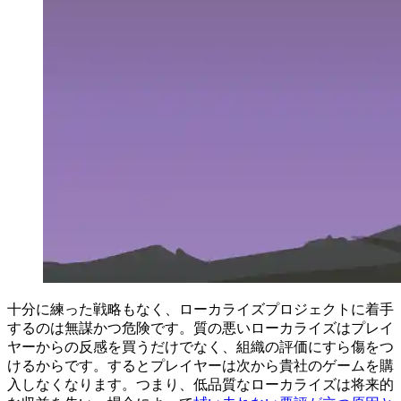
十分に練った戦略もなく、ローカライズプロジェクトに着手
するのは無謀かつ危険です。質の悪いローカライズはプレイ
ヤーからの反感を買うだけでなく、組織の評価にすら傷をつ
けるからです。するとプレイヤーは次から貴社のゲームを購
入しなくなります。つまり、低品質なローカライズは将来的