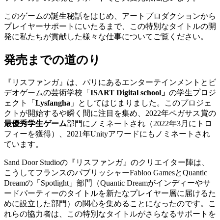
このゲームの誕生秘話をはじめ、アートプロダクションから
プレイヤーサポートにいたるまで、この特別なタイトルの開
発に私たちが貢献した様々な仕事についてご覧ください。
発売までの道のり
『リスファンガ』は、パリにあるエンターテインメントとビ
デオゲームの芸術学校「
ISART Digital school
」
の学生プロジ
ェクト「
Lysfangha
」としてはじまりました。このプロジェ
クトが開始するや瞬く間に注目を集め、2022年ペガサス賞の
最優秀学生ゲーム
部門にノミネートされ（2022年3月にトロ
フィーを獲得）、2021年Unityアワードにもノミネートされ
ています。
Sand Door Studioの『リスファンガ』のクリエイター陣は、
こうしてフランスのパブリッシャーFabloo GamesとQuantic
Dreamの「Spotlight」部門（Quantic Dreamがインディーやサ
ードパーティーのタイトルを新たなプレイヤー層に届けるた
めに設立した部門）の関心を集めることになったのです。こ
れらの協力者は、この特別なタイトルがさらなるサポートを