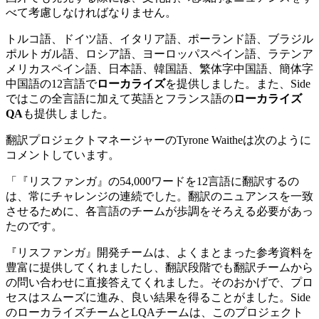
べて考慮しなければなりません。
トルコ語、ドイツ語、イタリア語、ポーランド語、ブラジル
ポルトガル語、ロシア語、ヨーロッパスペイン語、ラテンア
メリカスペイン語、日本語、韓国語、繁体字中国語、簡体字
中国語の12言語で
ローカライズ
を提供しました。また、Side
ではこの全言語に加えて英語とフランス語の
ローカライズ
QA
も提供しました。
翻訳プロジェクトマネージャーのTyrone Waitheは次のように
コメントしています。
「『リスファンガ』の54,000ワードを12言語に翻訳するの
は、常にチャレンジの連続でした。翻訳のニュアンスを一致
させるために、各言語のチームが歩調をそろえる必要があっ
たのです。
『リスファンガ』開発チームは、よくまとまった参考資料を
豊富に提供してくれましたし、翻訳段階でも翻訳チームから
の問い合わせに直接答えてくれました。そのおかげで、プロ
セスはスムーズに進み、良い結果を得ることがました。Side
のローカライズチームとLQAチームは、このプロジェクト