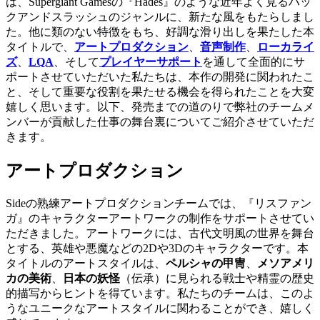
は、Supergiant Gamesの『Hades』のような近年よく見るハッ
クアンドスラッシュのジャンルに、新たな風をもたらしまし
た。他に類のない特徴をもち、好調な滑り出しを果たした本
タイトルで、
アートプロダクション
、
音声制作
、
ローカライ
ズ
、
LQA
、そして
プレイヤーサポート
を通して全面的にサ
ポートさせていただいた私たちは、本作の開発に関われたこ
と、そして重要な役割を果たせる機会を得られたことを大変
嬉しく思います。以下、発売までの道のりで弊社のチームメ
ンバーが貢献した仕事の舞台裏についてご紹介させていただ
きます。
アートプロダクション
Sideの熟練アートプロダクションチームでは、『リスファン
ガ』のキャラクターアートワークの制作をサポートさせてい
ただきました。アートワークには、古代文明風の世界を舞台
とする、英雄や悪魔などの2Dや3Dのキャラクターです。本
タイトルのアートスタイルは、
ペルシャの甲冑
、
メソアメリ
カの美術
、
日本の妖怪
（伝承）に見られる戦士や精霊の歴史
的描写からヒントを得ています。私たちのチームは、このよ
うなユニークなアートスタイルに関わることができ、嬉しく