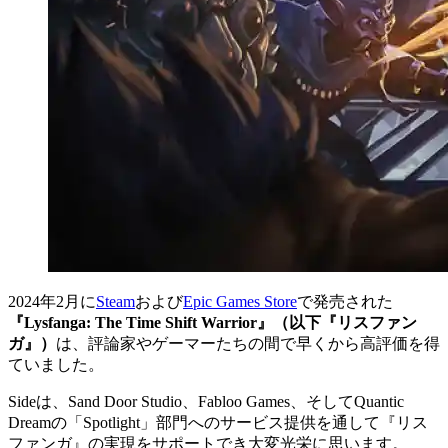
2024年2月に
Steam
および
Epic Games Store
で発売された
『
Lysfanga: The Time Shift Warrior
』（以下『リスファン
ガ』）
は、評論家やゲーマーたちの間で早くから高評価を得
ていました。
Sideは、Sand Door Studio、Fabloo Games、そしてQuantic
Dreamの「Spotlight」部門へのサービス提供を通して『リス
ファンガ』の実現をサポートでき大変光栄に思います。