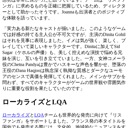
ンガ』に求めるものを正確に把握しているため、ディレクタ
ーとして助かったそうです。Joannaも出演者とのポジティブ
な体験を語っています。
「実力ある新たなキャストが揃いました。このようなゲーム
では好感の持てる主人公が不可欠ですが、主演のDinita Gohil
はそれを見事に表現しました。イメは気が強く、楽しく、プ
レイしていて楽しいキャラクターです。Dinitaに加えてSid
Sagar（ケホルの声優）も、美しく控えめな演技で悩める兄
妹を演じ、互いを引き立てていました。一方、女神コメーラ
役のChetna Pandyaは豊かでハスキーな声色を響かせ、堕落の
王役のDana Haqjooは執念深く執拗な質感とダークなユーモ
アのセンスで真価を発揮してくれました。メインかサブかを
問わず、すべてのキャラクターがゲームの世界観や雰囲気作
りに重要な役割を果たしていたのです」
ローカライズと
LQA
ローカライズ
と
LQA
チームも世界的な発売に向けて『リス
ファンガ』をサポートしました。フランス発の本タイトルを
国外でも発売する際には、文化的、地域的なニュアンスをす