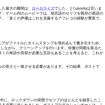
した最大の難関は、
ローカライズ
でした」とGabriellaは言いま
す」ゲーム内のムービーでは、他言語のセリフを既存の英語の
す。「多くの声優はこれを克服するアフレコの経験が豊富で、
、エンジニアがファイルにタイムスタンプを埋め込んで書き出すため、
うにしながら、クリーンアップを行います。俳優が同期を取るた
多くの単語や音節が必要な言語もあることを考えると、これが
ルの長さと一致させる必要があります。その結果、ポストで
ック中に、ロックダウンの状態でセリフのほとんどを録音したこ
する必要に迫られました。ポストプロダクションチームは、こ