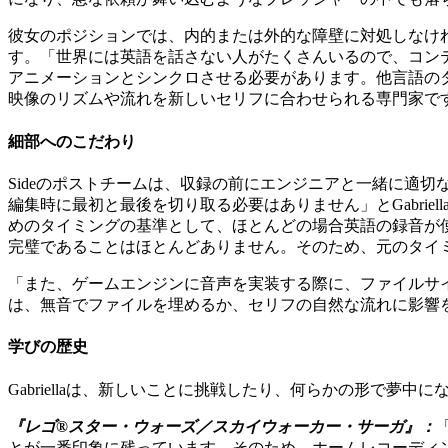
彼女のポジションでは、内的または外的な障壁に対処しなけ
す。「世界には英語を話さない人がたくさんいるので、コン
アニメーションとシンクロさせる必要があります。他言語の
映像のリズムや流れを新しいセリフに合わせられる専門家で
細部へのこだわり
Sideのポストチームは、収録の前にエンジニアと一緒に適切なワ
編集時に最初と最後を切り取る必要はありません」とGabri
めのタイミングの基準として、ほとんどの場合英語の録音が
完璧であることはほとんどありません。そのため、元のタイ
「また、ゲームエンジンに音声を実装する際に、ファイルサ
は、無音でファイルを埋めるか、セリフの自然な流れに影響
学びの歴史
Gabriellaは、新しいことに挑戦したり、何らかの形で夢
『レゴ
®
スター・ウォーズ／スカイウォーカー・サーガ』：
とが一番印象に残っています。そのため、ホームレコーディ