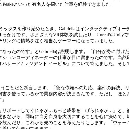
h、Major Tim Peakeといった有名人を招いた仕事を経験できました」
ックスを作り始めたとき、Gabriellaはインタラクティブ
けです。さまざまなVR体験を試したり、UnrealやUnityで
テリングに情熱を注ぐ相当なゲーマーになっていました。
ったのです」とGabriellaは説明します。「自分が身に付
クションコーディネーターの仕事が目に留まったのです。当然
ザード7 レジデント イービル』について答えました。そして2
業務が違うことだと断言します。「急な依頼への対応、案件の解決
肩書を使っているかで業務内容が決まるんです。ただし、ほと
す」
ポートしてくれるか…もっと成果を上げられるか…」と、彼女はい
働きながら、同時に自分自身を大切にすることを心に決めて、
を飲んだり、これから先のことを考えたりもします。「ウォー
ち着いて仕事ができます」