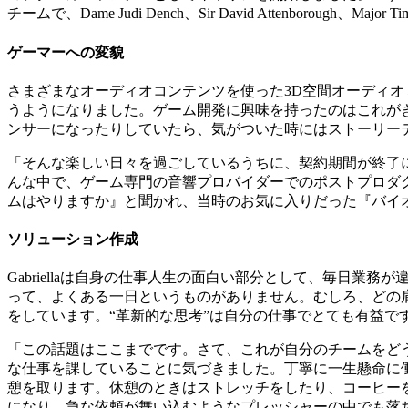
チームで、Dame Judi Dench、Sir David Attenboroug
ゲーマーへの変貌
さまざまなオーディオコンテンツを使った3D空間オーディオミ
うようになりました。ゲーム開発に興味を持ったのはこれがきっか
ンサーになったりしていたら、気がついた時にはストーリー
「そんな楽しい日々を過ごしているうちに、契約期間が終了にな
んな中で、ゲーム専門の音響プロバイダーでのポストプロダ
ムはやりますか』と聞かれ、当時のお気に入りだった『バイオハ
ソリューション作成
Gabriellaは自身の仕事人生の面白い部分として、毎日
って、よくある一日というものがありません。むしろ、どの
をしています。“革新的な思考”は自分の仕事でとても有益で
「この話題はここまでです。さて、これが自分のチームをどうサ
な仕事を課していることに気づきました。丁寧に一生懸命に
憩を取ります。休憩のときはストレッチをしたり、コーヒー
になり、急な依頼が舞い込むようなプレッシャーの中でも落