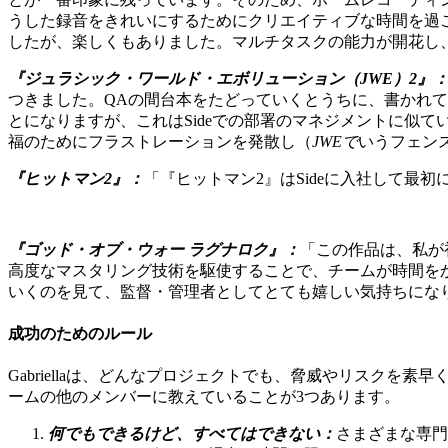
うした録音をきれいにするためにクリエイティブな時間を過
したが、楽しくもありました。マルチタスクの能力が開花し
『ジュラシック・ワールド・エボリューション（
JWE
）
2
』
つきました。QAの間台本をたどっていくとうちに、書かれ
とになりますが、これはSideでの部署のマネジメントに似
福のためにフラストレーションを発散し（
JWE
で
いうフェン
『ヒットマン
2
』：
「『ヒットマン2』はSideに入社して最
『ゴッド・オブ・ウォー
ラグナロク』：
「この作品は、私が
高度なマスタリング技術を駆使することで、チームが時間を
いくのを見て、監督・管理者としてとても嬉しい気持ちにな
成功のためのルール
Gabriellaは、どんなプロジェクトでも、脅威やリスク
ームの他のメンバーに教えていることが3つあります。
何でもできるけど、すべてはできない：
さまざまな専門