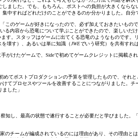
ごしました。でも、もちろん、ポストへの負担が大きくならな
、集中すればどれだけのことができるのか分かりました。自分
：
「このゲームが好きになったので、必ず加えておきたいものです
ている内容から恐竜について学ぶことができたので、楽しいだ
ています。スタッフはゲームに出てくる恐竜のようなものです。
スを壊す）、あるいは単に知識（
JWE
で
いう研究）を共有すれ
初に手がけたゲームで、Sideで初めてゲームクレジットに掲載さ
初めてポストプロダクションの予算を管理したもので、それと
かけてプロセスやツールを改善することにつながりました。チ
りました」
を素早く察知し、最高の状態で遂行することが必要だと学びました
家のチームが編成されているのには理由があり、その理由とは