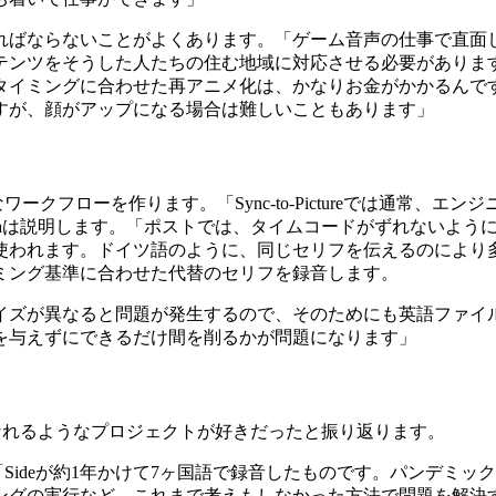
ればならないことがよくあります。「ゲーム音声の仕事で直面
テンツをそうした人たちの住む地域に対応させる必要がありま
タイミングに合わせた再アニメ化は、かなりお金がかかるんで
すが、顔がアップになる場合は難しいこともあります」
ークフローを作ります。「Sync-to-Pictureでは通常
ellaは説明します。「ポストでは、タイムコードがずれないよ
使われます。ドイツ語のように、同じセリフを伝えるのにより
ミング基準に合わせた代替のセリフを録音します。
イズが異なると問題が発生するので、そのためにも英語ファイ
を与えずにできるだけ間を削るかが問題になります」
中になれるようなプロジェクトが好きだったと振り返ります。
「Sideが約1年かけて7ヶ国語で録音したものです。パンデミ
ングの実行など、これまで考えもしなかった方法で問題を解決