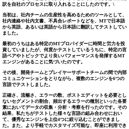
訳を自社のプロセスに取り入れることにしたのです。\
当初は、社内チームの生産性を高めるためのツールとして、
社内連絡や社内文書、不具合レポートなどを、MTで日本語
から英語、あるいは英語から日本語に翻訳してテストしてい
ました。
最初のうちはある特定のMTプロバイダーに時間と労力を投
資していましたが、何度かテストしているうちに、特定の言
語ペアやトピックでより良いパフォーマンスを発揮するMT
エンジンがあることに気づいたのです。
その後、開発チームとプレイヤーサポートチームの間で内部
コミュニケーションをとりながら、複数のエンジンを6つの
言語でテストしました。
正確さ、流暢さ、エラーの数、ポストエディットを必要とし
ないセグメントの割合、頻出するエラーの種別といった各要
素においてデータの収集・分析・考察を行ったのです。その
結果、私たちがテストした様々な言語の組み合わせにおい
て、優秀なエンジンを上位4つに絞り込むことができまし
た。また、より手軽でカスタマイズ可能な、即座に利用でき