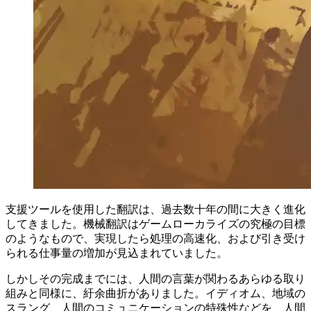
支援ツールを使用した翻訳は、過去数十年の間に大きく進化
してきました。機械翻訳はゲームローカライズの究極の目標
のようなもので、実現したら処理の高速化、および引き受け
られる仕事量の増加が見込まれていました。
しかしその完成までには、人間の言葉が関わるあらゆる取り
組みと同様に、紆余曲折がありました。イディオム、地域の
スラング、人間のコミュニケーションの特殊性などを、人間