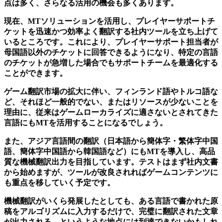
点は多く、さらなる活用の機会も多くあります。
現在、MTソリューションを活用し、プレイヤーサポートチ
ケットを迅速かつ効率よく翻訳する社内ツールを立ち上げて
いるところです。これにより、プレイヤーサポート担当者が
母国語以外のチケットに回答できるようになり、特定の言語
のチケットが急増した場合でもサポートチームを最適化する
ことができます。
ゲーム翻訳市場の拡大に伴い、フィンランド語やトルコ語な
ど、それほど一般的でない、またはリソースが少ないことを
理由に、従来はゲームローカライズに適さないとされてきた
言語にもMTを活用することになるでしょう。
また、アジア言語間の翻訳（日本語から簡体字・繁体字中国
語、簡体字中国語から韓国語など）にもMTを導入し、高品
質な機械翻訳出力を目指しています。テストはまず社内文書
から始めますが、ツールが改良されればゲームコンテンツに
も重点を移していく予定です。
機械翻訳がいくら発展したとしても、ある言語で書かれた原
稿をアルゴリズムに入力するだけで、完璧に翻訳された文章
が出力される、というような地点には到達できないかもしれ