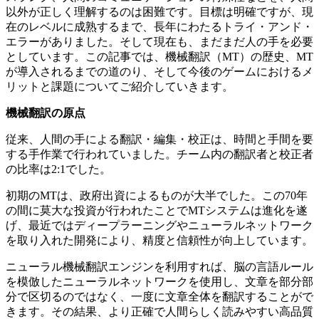
以外が正しく理解するのは困難です。目標は明確ですが、現
在のレベルに成熟するまで、長年にわたるトライ・アンド・
エラーがありました。そして現在も、まだまだ人の手を必要
としています。この記事では、機械翻訳（MT）の歴史、MT
が導入されるまでの道のり、そして今後のゲームにおけるメ
リットと課題についてご紹介していきます。
機械翻訳の原点
従来、人間の手による翻訳・編集・校正は、時間と手間を要
する手作業で行われていました。チーム内の翻訳者と校正者
の比率は2:1でした。
初期のMTは、政府出資によるものが大半でした。この70年
の間に莫大な投資が行われたことでMTシステムは進化を遂
げ、最近ではディープラーニングやニューラルネットワーク
を取り入れた開発により、精度と信頼性が向上しています。
ニューラル機械翻訳エンジンを利用すれば、脳の言語ルール
を模倣したニューラルネットワークを使用し、文章を部分部
分で区切るのではなく、一度に文章全体を翻訳することがで
きます。その結果、より正確で人間らしく読みやすい高品質