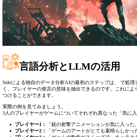
言語分析とLLMの活用
Sideによる独自のデータ分析AIの最初のステップは、 で
く、プレイヤーの発言の意味を抽出できるのです。これによ
つけることができます。
実際の例を見てみましょう。
3人のプレイヤーがゲームについてそれぞれ異なった「気に
プレイヤー
1
：
「銃の射撃アニメーションが気に入った
プレイヤー
2
：
「ゲームのアートがとても素晴らしかっ