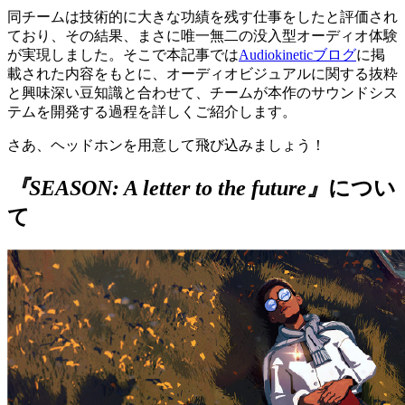
同チームは技術的に大きな功績を残す仕事をしたと評価され
ており、その結果、まさに唯一無二の没入型オーディオ体験
が実現しました。そこで本記事では
Audiokineticブログ
に掲
載された内容をもとに、オーディオビジュアルに関する抜粋
と興味深い豆知識と合わせて、チームが本作のサウンドシス
テムを開発する過程を詳しくご紹介します。
さあ、ヘッドホンを用意して飛び込みましょう！
『
SEASON: A letter to the future
』
につい
て