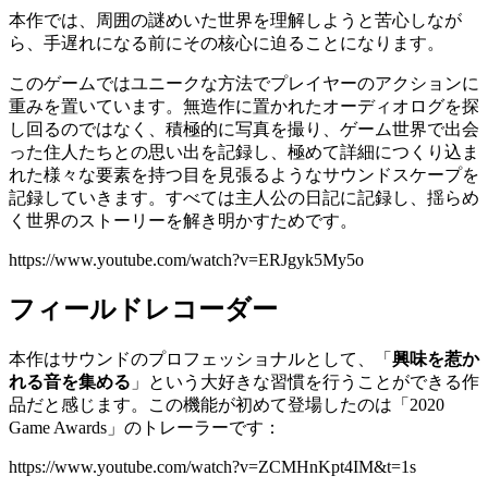
本作では、周囲の謎めいた世界を理解しようと苦心しなが
ら、手遅れになる前にその核心に迫ることになります。
このゲームではユニークな方法でプレイヤーのアクションに
重みを置いています。無造作に置かれたオーディオログを探
し回るのではなく、積極的に写真を撮り、ゲーム世界で出会
った住人たちとの思い出を記録し、極めて詳細につくり込ま
れた様々な要素を持つ目を見張るようなサウンドスケープを
記録していきます。すべては主人公の日記に記録し、揺らめ
く世界のストーリーを解き明かすためです。
https://www.youtube.com/watch?v=ERJgyk5My5o
フィールドレコーダー
本作はサウンドのプロフェッショナルとして、「
興味を惹か
れる音を集める
」という大好きな習慣を行うことができる作
品だと感じます。この機能が初めて登場したのは「2020
Game Awards」のトレーラーです：
https://www.youtube.com/watch?v=ZCMHnKpt4IM&t=1s