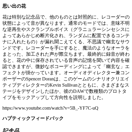
思い出の花
花は特別な記念品で、他のものとは対照的に、レコーダーの
状態によって音が異なります。通常のモードでは、意味不明
な逆再生やスクランブルボイス（グラニュラーシンセシスに
よってあらかじめ断片化され、ランダムに配置できるコンテ
ナに入れたもの）が漏れ聞こえてくる、不思議で幽玄なサウ
ンドです。レコーダーを手にすると、魔法のようなオーラを
まとった、加工された声が際立ちます。最終的に録音が終わ
ると、花の中に保存されている音声の記憶を聞いて内容を確
認できますが、微妙なボコーディングによって「幽玄な」エ
フェクトが掛かっています。オーディオディレクター兼コン
ポーザーのSpencer Doranは、このゲームのシナリオクリエイ
ティブディレクターのKevin Sullivanとともに、さまざまなス
テージをデザインしたほか、彼のDAWで数種類のプロトタ
イプをモックアップして方向性を説明しました。
https://www.youtube.com/watch?v=5B_-YF7C-uQ
ハプティックフィードバック
記念品