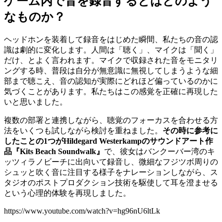
ゲーム内で音を録音するとはどのよう
なものか？
ヘッドホンを装着して録音をはじめた瞬間、私たちの音の認
識は劇的に変化します。人間は「聴く」、マイクは「聞く」
だけ、とよく言われます。マイクで収録された音をモニタリ
ングする時、普段は自分が無意識に無視してしまうような細
部まで聴こえ、音の認知が実際にどれほど偏っているのかに
気づくことがあります。私たちはこの感覚を正確に再現した
いと思いました。
複数の部署と連携しながら、聴覚のフォーカスを合わせる方
法をいくつも試しながら検討を重ねました。
その時に参考に
したことの
1つがHildegard Westerkampのサウンドアート作
品『Kits Beach Soundwalk』
で、彼女はバンクーバー湾のキ
ッツィラノビーチに出向いて録音し、微細なフジツボ周りの
シュッと吹く音に注目する様子をナレーションしながら、ス
タジオのポストプロダクション技術を駆使して耳を澄ませる
という心理的体験を再現しました。
https://www.youtube.com/watch?v=hg96nU6ltLk