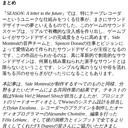
まとめ
『
SEASON: A letter to the future
』では、特にテープレコーダ
ーというユニークな仕組みをつくる仕事が、まさにサウンド
デザイナーの夢といえるものでした。このゲームのサウンド
スケープは、リアルで有機的な没入感を作り出し、ゲームプ
レイがサウンドデザインの完成度をさらに高めます。Side
Montrealの音声チームと、Spencer Doranの仕事とビジョンに
よって愛情込めて作られたサウンドデザインが主役となるの
です。この作品からわかるのは、真に革新的で創造的なサウ
ンドデザインは、何層も積み重ねられた派手なサウンドとは
限らないということです。シンプルな風のうなりや谷を流れ
落ちる川のせせらぎがぴったりになることもあります。
本記事は、
Side Montreal
が制作するすべてのものと同様、分
野をまたいだチームによる共同作業の結果です。テキストの
核は
Nikola Viel
と
Manuel Silva
が担当しましたが、プロジェク
トのリードオーディオとして
Wwise
のシステム設計を担当し
た
Dylan Escalona
、レコーダーのプラグインを制作したオー
ディオプログラマーの
Alexandre Choinière
、編集を行った
Félix Leblanc
、そして彼の洞察力とインプットで全てをより
良くしてくれた
FX Dupas
の皆さんにご協力いただきまし