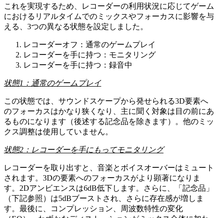
これを実現するため、レコーダーの利用状況に応じてゲーム
におけるリアルタイムでのミックスやフォーカスに影響を与
える、3つの異なる状態を設定しました。
レコーダーオフ：通常のゲームプレイ
レコーダーを手に持つ：モニタリング
レコーダーを手に持つ：録音中
状態
1
：通常のゲームプレイ
この状態では、サウンドスケープから発せられる3D要素へ
のフォーカスはかなり狭くなり、主に聞く対象は目の前にあ
るものになります（後述する記念品を除きます）。他のミッ
クス調整は使用していません。
状態2：レコーダーを手にもってモニタリング
レコーダーを取り出すと、音楽とボイスオーバーはミュート
されます。3Dの要素へのフォーカスがより顕著になりま
す。2Dアンビエンスは6dB低下します。さらに、「記念品」
（下記参照）は5dBブーストされ、さらに存在感が増しま
す。最後に、コンプレッション、周波数特性の変化