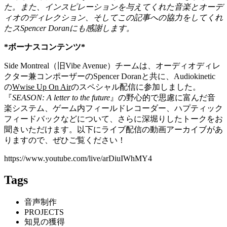
た。また、インスピレーションを与えてくれた音楽とオーデ
ィオのディレクション、そしてこの記事への協力をしてくれ
たス
Spencer Doran
にも感謝します。
*
ボーナスコンテンツ
*
Side Montreal（旧Vibe Avenue）チームは、オーディオディレ
クター兼コンポーザーのSpencer Doranと共に、Audiokinetic
の
Wwise Up On Air
のスペシャル配信に参加しました。
『
SEASON: A letter to the future
』の野心的で思慮に富んだ音
楽システム、ゲーム内フィールドレコーダー、ハプティック
フィードバックなどについて、さらに深堀りしたトークをお
聞きいただけます。以下にライブ配信の動画アーカイブがあ
りますので、ぜひご覧ください！
https://www.youtube.com/live/arDiuIWhMY4
Tags
音声制作
PROJECTS
知見の獲得