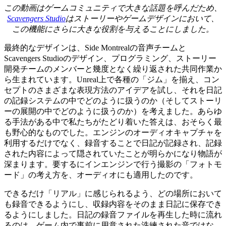
この動画はゲームコミュニティで大きな話題を呼んだため、
Scavengers Studio
はストーリーやゲームデザインにおいて、
この機能にさらに大きな役割を与えることにしました。
最終的なデザインは、Side Montrealの音声チームと
Scavengers Studioのデザイン、プログラミング、ストーリー
開発チームのメンバーと幾度となく繰り返された共同作業か
ら生まれています。Unreal上で各種の「ジム」を揃え、コン
セプトのさまざまな表現方法のアイデアを試し、それを日記
の記録システムの中でどのように扱うのか（そしてストーリ
ーの展開の中でどのように扱うのか）を考えました。あらゆ
る手法がある中で私たちがたどり着いた答えは、おそらく最
も野心的なものでした。エンジンのオーディオキャプチャを
利用するだけでなく、録音することで日記が記録され、記録
された内容によって隠されていたことが明らかになり物語が
深まります。要するにインエンジンで行う撮影の「フォトモ
ード」の考え方を、オーディオにも適用したのです。
できるだけ「リアル」に感じられるよう、どの場所において
も録音できるようにし、収録内容をそのまま日記に保存でき
るようにしました。日記の録音ファイルを再生した時に流れ
るのは、ゲーム内で事前に用意された洗練された音ではな