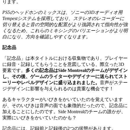
ります。
PS5
のヘッドホンのミックスは、ソニーの
3D
オーディオ用
Tempest
システムを採用しており、ステレオのレコーダーに
切り替えると音の空間的な配置がより強調されて指向性が強
くなるため、これらのミキシングのバリエーションがより明
白になり、方向を確認しやすくなります。
記念品
「記念品」は本タイトルにおける収集物であり、プレイヤー
に録音・記録してもらうことを意図している、際立った3D
要素です。
多くの記念品は
Side Montrealのチームがデザイン
し、その後、ゲームのライターやデザイナーに送られてスト
ーリーやレベルデザインに盛り込まれました。
音声がステー
ジデザインに影響を与えられるのは貴重な機会です！
あるキャラクターがいびきをかいていたのを覚えています
が、そのいびきは音声の面でも象徴的だったので、記念品に
加えることにしたのです。Side Montrealのチームの誰かが、
実際にいびきをかいていたのかも？
記念品には、記録前と記録後の2つの状態があります。