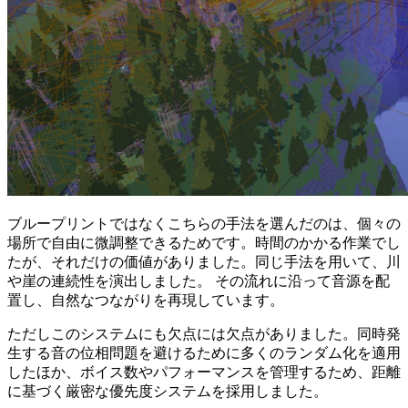
ブループリントではなくこちらの手法を選んだのは、個々の
場所で自由に微調整できるためです。時間のかかる作業でし
たが、それだけの価値がありました。同じ手法を用いて、川
や崖の連続性を演出しました。 その流れに沿って音源を配
置し、自然なつながりを再現しています。
ただしこのシステムにも欠点には欠点がありました。同時発
生する音の位相問題を避けるために多くのランダム化を適用
したほか、ボイス数やパフォーマンスを管理するため、距離
に基づく厳密な優先度システムを採用しました。