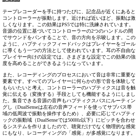
テープレコーダーを手に持つたびに、記念品が近くにあると
コントローラーが振動します。近ければ近いほど、振動は激
しくなります。この効果はPS5では特に洗練されています。
音源の位置に基づいてコントローラーの2つのハンドルの間
でサウンドをパンすることで、音の方向を示唆します。この
ように、ハプティックフィードバックはプレイヤーをゴール
に導くもう一つの方法として使われています。耳の不自由な
プレイヤー向けの設定では、さまざまな設定でこの効果の強
度を高めることができるようになっています。
また、レコーディングのプロセスにおいて音は非常に重要な
要素です。すべてのプレイヤーに何らかの形で音を体験して
もらいたいと考え、コントローラーのハプティクスは音を触
覚に伝える（変換する）手段としても機能するようにしまし
た。集音できる音源の音声もハプティクスバスにルーティン
グし（DualSenseは左右の音声フィードを使ってサブバス帯
域の低周波で振動を操作するため）、必要に応じてハプティ
ックの振動域（DualSenseでは500Hz以下）にピッチを合わせ
るシステムを作りましたので、聴覚だけでなく物理的な感覚
にもなり、レコーディングの「感覚」が多感覚になります。