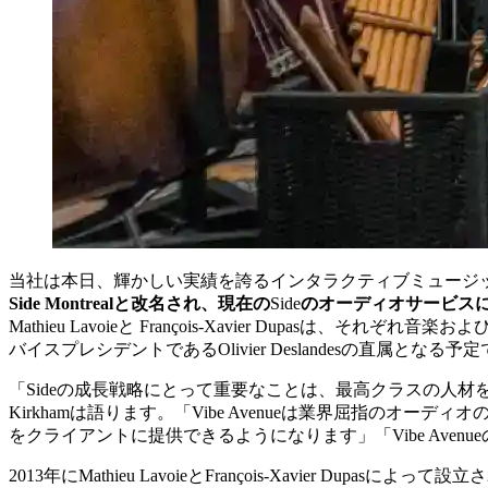
当社は本日、輝かしい実績を誇るインタラクティブミュージックお
Side Montreal
と改名され、現在の
Side
のオーディオサービス
Mathieu Lavoieと François-Xavier Dupasは、
バイスプレシデントであるOlivier Deslandesの直属となる予
「Sideの成長戦略にとって重要なことは、最高クラスの人材を
Kirkhamは語ります。「Vibe Avenueは業界屈指
をクライアントに提供できるようになります」「Vibe Aven
2013年にMathieu LavoieとFrançois-Xavier 