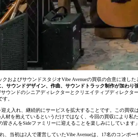
よびサウンドスタジオVibe Avenueの買収の合意に達し
に、サウンドデザイン、作曲、サウンドトラック制作が加わり
それぞれ音楽およびサウンドのシニアディレクターとクリエイティブディレクターとして
定です。
迎え入れ、継続的にサービスを拡大することです。この買収はどちら
のオーディオの人材を抱えているというだけではなく、今回の買収に
ueの皆さんをSideファミリーに迎えることを楽しみにしています
Dupasによって設立され、当初は2人で運営していたVibe Avenueは