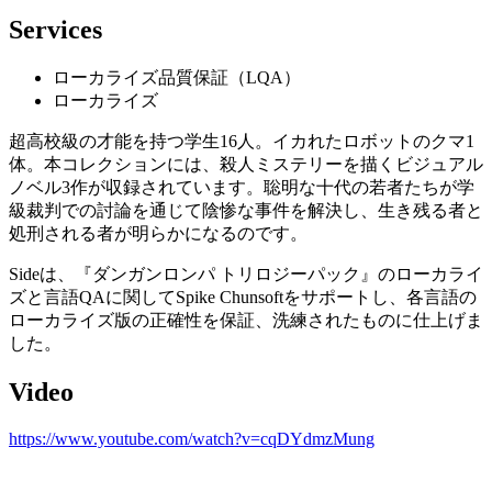
Services
ローカライズ品質保証（LQA）
ローカライズ
超高校級の才能を持つ学生16人。イカれたロボットのクマ1
体。本コレクションには、殺人ミステリーを描くビジュアル
ノベル3作が収録されています。聡明な十代の若者たちが学
級裁判での討論を通じて陰惨な事件を解決し、生き残る者と
処刑される者が明らかになるのです。
Sideは、『ダンガンロンパ トリロジーパック』のローカライ
ズと言語QAに関してSpike Chunsoftをサポートし、各言語の
ローカライズ版の正確性を保証、洗練されたものに仕上げま
した。
Video
https://www.youtube.com/watch?v=cqDYdmzMung