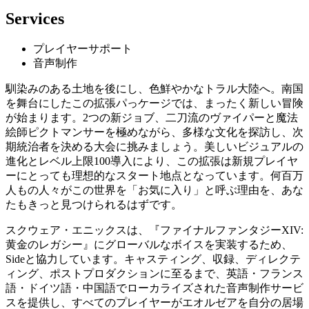
Services
プレイヤーサポート
音声制作
馴染みのある土地を後にし、色鮮やかなトラル大陸へ。南国
を舞台にしたこの拡張パっケージでは、まったく新しい冒険
が始まります。2つの新ジョブ、二刀流のヴァイパーと魔法
絵師ピクトマンサーを極めながら、多様な文化を探訪し、次
期統治者を決める大会に挑みましょう。美しいビジュアルの
進化とレベル上限100導入により、この拡張は新規プレイヤ
ーにとっても理想的なスタート地点となっています。何百万
人もの人々がこの世界を「お気に入り」と呼ぶ理由を、あな
たもきっと見つけられるはずです。
スクウェア・エニックスは、『ファイナルファンタジーXIV:
黄金のレガシー』にグローバルなボイスを実装するため、
Sideと協力しています。キャスティング、収録、ディレクテ
ィング、ポストプロダクションに至るまで、英語・フランス
語・ドイツ語・中国語でローカライズされた音声制作サービ
スを提供し、すべてのプレイヤーがエオルゼアを自分の居場