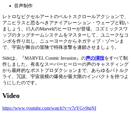
音声制作
レトロなピクセルアートのベルトスクロールアクションで、
アニヒラスと恐るべきアナイアレーション・ウェーブと戦い
ましょう。15人のMarvelのヒーローが登場。コズミックスワ
ップのタッグチームシステムをマスターして、ユニークなコ
ンボを作り出し、ニューヨークからネガティブ・ゾーンま
で、宇宙が舞台の冒険で特殊攻撃を連鎖させましょう。
Sideは、『MARVEL Cosmic Invasion』の
声の演技
をすべて制
作しました。有名なスーパーヒーローの声のキャスティング
から最終的なポストプロダクションまで、あらゆるバトルク
ライ、冗談、宇宙規模の爆発が最大限のインパクトを持つよ
うにしたのです。
Video
https://www.youtube.com/watch?v=v7eYGv9tgNI