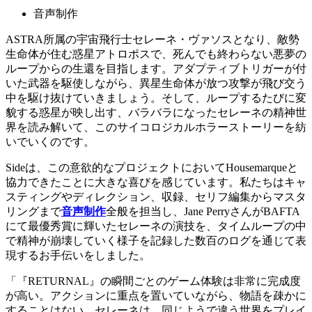
音声制作
ASTRA所属の宇宙飛行士セレーネ・ヴァソスとなり、敵勢
生命体が住む惑星アトロポスで、死んでも終わらない悪夢の
ループからの生還を目指します。アダプティブトリガーが付
いた武器を駆使しながら、異星生命体が放つ攻撃が飛び交う
中を駆け抜けていきましょう。そして、ループするたびに変
貌する惑星が映し出す、バラバラになったセレーネの精神世
界を読み解いて、このサイコロジカルホラーストーリーを紡
いでいくのです。
Sideは、この意欲的なプロジェクトにおいてHousemarqueと
協力できたことに大きな喜びを感じています。私たちはキャ
スティングやディレクション、収録、セリフ編集からマスタ
リングまで
音声制作
全般を担当し、Jane PerryさんがBAFTA
にて最優秀賞に輝いたセレーネの演技を、タイムループの中
で精神が崩壊していく様子を記録した数百のログを通じて表
現するお手伝いをしました。
「『RETURNAL』の瞬間ごとのゲーム体験は非常に完成度
が高い。アクションに重点を置いていながら、物語を疎かに
することはない。セレーネは、同じようで違う世界をプレイ