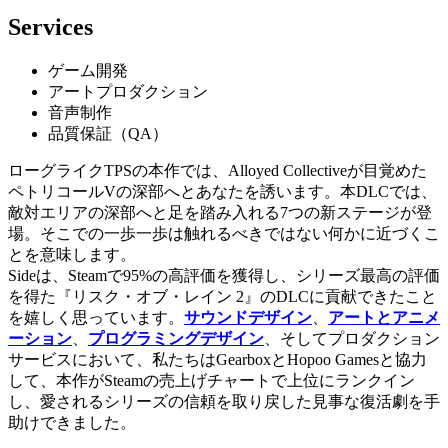
Services
ゲーム開発
アートプロダクション
音声制作
品質保証（QA）
ローグライクTPSの本作では、Alloyed Collectiveが目覚めた
ペトリコールVの深部へとあなたを誘います。本DLCでは、
敵対エリアの深部へと足を踏み入れる7つの新ステージが登
場。そこでの一歩一歩は触れるべきではない何かに近づくこ
とを意味します。
Sideは、Steamで95%の高評価を獲得し、シリーズ最高の評価
を得た『リスク・オブ・レイン 2』のDLCに貢献できたこと
を嬉しく思っています。
サウンドデザイン
、
アートとアニメ
ーション
、
プログラミングデザイン
、そしてプロダクション
サービスにおいて、私たちはGearboxとHopoo Gamesと協力
して、本作がSteamの売上げチャートで上位にランクイン
し、愛されるシリーズの信頼を取り戻した見事な復活劇を手
助けできました。