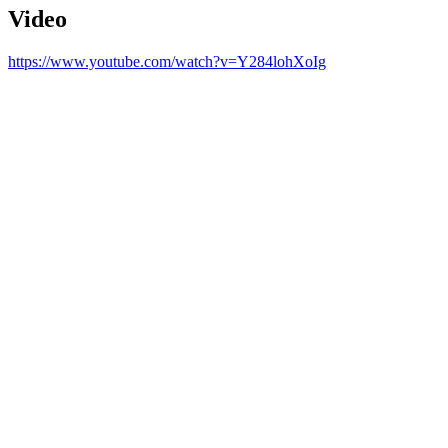
Video
https://www.youtube.com/watch?v=Y284lohXoIg