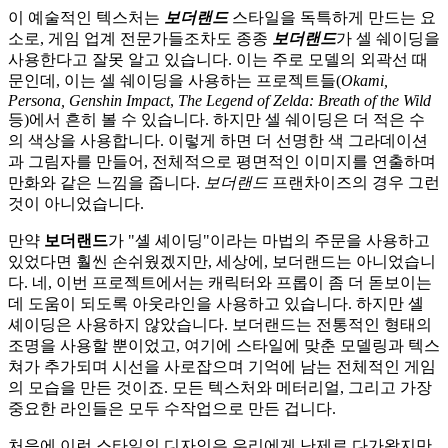
이 예술적인 텍스처는
보더랜드
스타일을 독특하게 만드는 요
소로, 게임 업계 전문가들조차도 종종
보더랜드
가 셀 쉐이딩을
사용한다고 잘못 알고 있습니다. 이는 주로 모델의 외곽선 때
문인데, 이는 셀 쉐이딩을 사용하는 프로젝트들(
Okami,
Persona, Genshin Impact
,
The Legend of Zelda: Breath of the Wild
등)에서 흔히 볼 수 있습니다. 하지만 셀 쉐이딩은 더 적은 수
의 색상을 사용합니다. 이렇게 하면 더 선명한 색 그라데이션
과 그림자를 만들어, 전체적으로 평면적인 이미지를 연출하며
만화와 같은 느낌을 줍니다.
보더랜드
프랜차이즈의 경우 그런
것이 아니었습니다.
만약
보더랜드
가 "셸 셰이딩"이라는 마법의 주문을 사용하고
있었다면 훨씬 손쉬웠겠지만, 세상에, 보더랜드는 아니었습니
다. 네, 이번 프로젝트에서는 캐릭터와 프롭이 좀 더 돋보이는
데 도움이 되도록 아웃라인을 사용하고 있습니다. 하지만 셸
셰이딩은 사용하지 않았습니다. 보더랜드는 전통적인 형태의
조명을 사용할 뿐이었고, 여기에 스타일에 맞춘 모델링과 텍스
쳐가 추가되며 시선을 사로잡으며 기억에 남는 전체적인 게임
의 모습을 만든 것이죠. 모든 텍스처와 메터리얼, 그리고 가장
중요한 라인들은 모두 수작업으로 만든 겁니다.
처음에 이런 스타일의 디자인은 우리에게 난제로 다가왔지만,