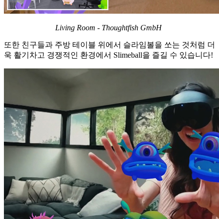
Living Room - Thoughtfish GmbH
또한
친구들과
주방
테이블
위에서
슬라임볼을
쏘는
것처럼
더
욱
활기차고
경쟁적인
환경에서
Slimeball
을
즐길
수
있습니다
!