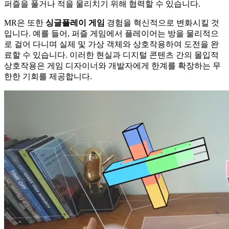
퍼즐을
풀거나
적을
물리치기
위해
협력할
수
있습니다
.
MR
은
또한
싱글플레이
게임
경험을
혁신적으로
변화시킬
것
입니다
.
예를
들어
,
퍼즐
게임에서
플레이어는
방을
물리적으
로
걸어
다니며
실제
및
가상
객체와
상호작용하여
도전을
완
료할
수
있습니다
.
이러한
현실과
디지털
콘텐츠
간의
몰입적
상호작용은
게임
디자이너와
개발자에게
한계를
확장하는
무
한한
기회를
제공합니다
.