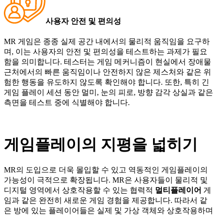
사용자
안전
및
편의성
MR
게임은
종종
실제
공간
내에서의
물리적
움직임을
요구하
며
,
이는
사용자의
안전
및
편의성을
테스트하는
과제가
필요
함을
의미합니다
.
테스터는
게임
메커니즘이
현실에서
장애물
근처에서의
빠른
움직임이나
안전하지
않은
제스처와
같은
위
험한
행동을
유도하지
않도록
확인해야
합니다
.
또한
,
특히
긴
게임
플레이
세션
동안
멀미
,
눈의
피로
,
방향
감각
상실과
같은
측면을
테스트
중에
식별해야
합니다
.
게임플레이의
지평을
넓히기
MR
의
도입으로
더욱
몰입할
수
있고
역동적인
게임플레이의
가능성이
극적으로
확장됩니다
. MR
은
사용자들이
물리적
및
디지털
영역에서
상호작용할
수
있는
협력적
멀티플레이어
게
임과
같은
완전히
새로운
게임
경험을
제공합니다
.
따라서
같
은
방에
있는
플레이어들은
실제
및
가상
객체와
상호작용하며