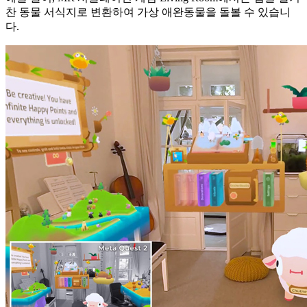
찬
동물
서식지로
변환하여
가상
애완동물을
돌볼
수
있습니
다
.