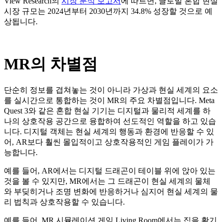
View Research
의
시장
분석
보고서
에
따르면
,
글로벌
혼합
현실
시장
규모는
2024
년부터
2030
년까지
34.8%
성장
할
것으로
예
상됩니다
.
MR
의
차별점
단순히
정보를
겹쳐놓는
것이
아니라
가상과
현실
세계의
요소
를
실시간으로
통합하는
것이
MR
의
주요
차별점입니다
. Meta
Quest 3
와
같은
혼합
현실
기기는
디지털과
물리적
세계를
하
나의
상호작용
공간으로
융합하여
선도적인
역할을
하고
있습
니다
.
디지털
객체는
현실
세계의
행동과
환경에
반응할
수
있
어
, AR
보다
훨씬
몰입적이고
상호작용적인
게임
플레이가
가
능합니다
.
예를
들어
, AR
에서는
디지털
드래곤이
테이블
위에
앉아
있는
것을
볼
수
있지만
, MR
에서는
그
드래곤이
현실
세계의
물체
와
부딪히거나
조명
변화에
반응하거나
심지어
현실
세계의
물
리
법칙과
상호작용할
수
있습니다
.
예를
들어
, MR
시뮬레이션
게임
Living Room
에서는
집을
활기