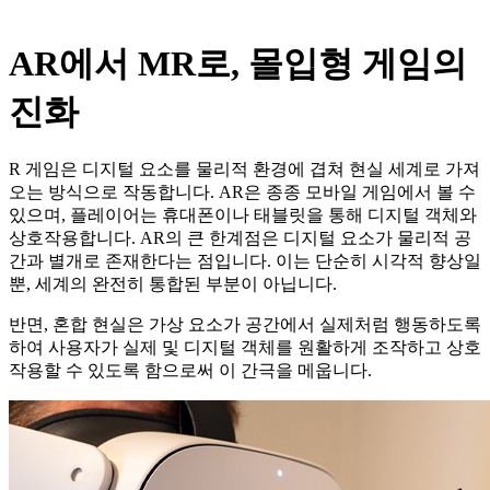
AR
에서
MR
로
,
몰입형
게임의
진화
R
게임은
디지털
요소를
물리적
환경에
겹쳐
현실
세계로
가져
오는
방식으로
작동합니다
. AR
은
종종
모바일
게임에서
볼
수
있으며
,
플레이어는
휴대폰이나
태블릿을
통해
디지털
객체와
상호작용합니다
. AR
의
큰
한계점은
디지털
요소가
물리적
공
간과
별개로
존재한다는
점입니다
.
이는
단순히
시각적
향상일
뿐
,
세계의
완전히
통합된
부분이
아닙니다
.
반면
,
혼합
현실은
가상
요소가
공간에서
실제처럼
행동하도록
하여
사용자가
실제
및
디지털
객체를
원활하게
조작하고
상호
작용할
수
있도록
함으로써
이
간극을
메웁니다
.