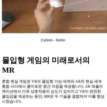
Cubism - Vanbo
몰입형
게임의
미래로서의
MR
혼합
현실
게임은
VR
의
몰입형
가상
세계와
AR
의
현실
세계
통합
사이에서
흥미로운
중간
지점을
제공합니다
. AR
애플리
케이션에서
더욱
상호작용의
심도가
깊어지고
VR
이
완전한
몰입감을
제공하는
동안
, MR
은
두
기술을
결합하여
이를
향상
시켰습니다
.