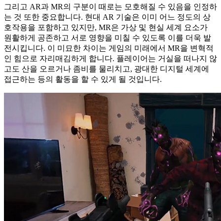
그리고
AR
과
MR
의
구분이
때로는
모호해질
수
있음을
인정하
는
것
또한
중요합니다
.
현대
AR
기술은
이미
어느
정도의
상
호작용을
포함하고
있지만
, MR
은
가상
및
현실
세계
요소가
원활하게
공존하고
서로
영향을
미칠
수
있도록
이를
더욱
발
전시킵니다
.
이
미묘한
차이는
게임의
미래에서
MR
을
변혁적
인
힘으로
자리매김하게
합니다
.
플레이어는
거실을
떠나지
않
고도
산을
오르거나
좀비를
물리치고
,
광대한
디지털
세계에
접근하는
등의
활동을
할
수
있게
될
것입니다
.