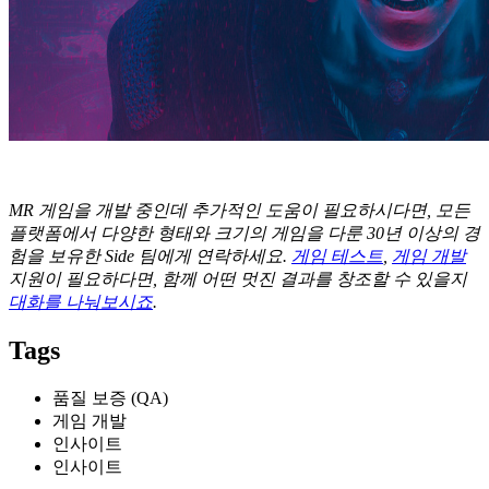
MR
게임을
개발
중인데
추가적인
도움이
필요하시다면
,
모든
플랫폼에서
다양한
형태와
크기의
게임을
다룬
30
년
이상의
경
험을
보유한
Side
팀에게
연락하세요
.
게임
테스트
,
게임
개발
지원이
필요하다면
,
함께
어떤
멋진
결과를
창조할
수
있을지
대화를
나눠보시죠
.
Tags
품질 보증 (QA)
게임 개발
인사이트
인사이트