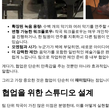
확장된
녹음
용량
:
수백 개의 악기와 여러 악기를 연주할 
변형
가능한
워크플로우
:
작곡 워크플로우는 매우 개인적이
을 진행하거나, 한 팀원이 연주를 지휘하고 다른 팀원이 
있습니다.
모멘텀과
사기
:
누군가가 벽에 부딪히면, 새로운 아이디어
더 강력한 제안:
음악가를 포함한 일반적인 예술가들은 완벽
럽게 느낍니다. 팀으로 작업하면 제안 준비 중 내부 협업
게다가, 협업은 단순히 만족감을 주는 것뿐만 아니라 효과적입
말합니다.
그리고 가장 중요한 것은 협업이 단순히 더
재미있다
는 점입니
협업을
위한
스튜디오
설계
팀 단위 작곡이 가진 많은 이점은 분명한데, 이를 어떻게 실현할