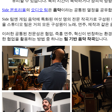
유리할 수 있습니다. 특히 시간이 촉박하거나 창의적 방향
Side 몬트리올
의
오디오 팀
은
음악
이라는 공통된 열정을 공유합
Side 팀엔 게임 음악에 특화된 여섯 명의 전문 작곡가로 구성
올 스튜디오 팀은 거의 모든 구성원이 노래, 연주, 제작과 같은
이러한 공통된 전문성은 협업, 즉흥 연주, 혁신이 번창하는 환경
한 협업을 활용하는 방법 중 하나는
팀
기반
음악
작곡
입니다.