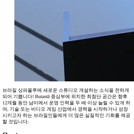
브라질
상파울루에
새로운
스튜디오
개설하는
소식을
전하게
되어
기쁩니다
!
Butantã
중심부에
위치한
최첨단
공간은
향후
12
개월
동안
남미에서
운영
인력을
두
배
이상
늘릴
수
있게
하
여
,
기술
또는
비디오
게임
산업에서
경력을
시작하거나
성장
시키고자
하는
브라질인들에게
더
많은
실질적인
기회를
제공
할
것입니다
.