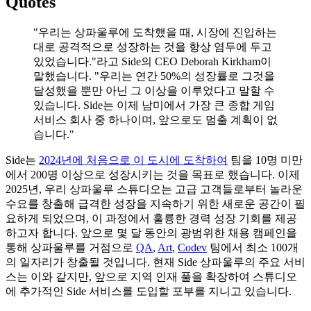
Quotes
"
우리는
상파울루에
도착했을
때
,
시장에
진입하는
대로
공격적으로
성장하는
것을
항상
염두에
두고
있었습니다
."
라고
Side
의
CEO Deborah Kirkham
이
말했습니다
. "
우리는
연간
50%
의
성장률로
그것을
달성했을
뿐만
아닌
그
이상을
이루었다고
말할
수
있습니다
. Side
는
이제
남미에서
가장
큰
종합
게임
서비스
회사
중
하나이며
,
앞으로도
멈출
계획이
없
습니다
."
Side
는
2024
년에
처음으로
이
도시에
도착하여
팀을
10
명
미만
에서
200
명
이상으로
성장시키는
것을
목표로
했습니다
.
이제
2025
년
,
우리
상파울루
스튜디오는
고급
고객들로부터
놀라운
수요를
창출해
급격한
성장을
지속하기
위한
새로운
공간이
필
요하게
되었으며
,
이
과정에서
훌륭한
경력
성장
기회를
제공
하고자
합니다
.
앞으로
몇
달
동안의
광범위한
채용
캠페인을
통해
상파울루를
거점으로
QA
,
Art
,
Codev
팀에서
최소
100
개
의
일자리가
창출될
것입니다
.
현재
Side
상파울루의
주요
서비
스는
이와
같지만
,
앞으로
지역
인재
풀을
확장하여
스튜디오
에
추가적인
Side
서비스를
도입할
포부를
지니고
있습니다
.