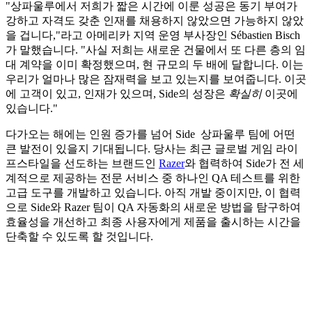
"
상파울루에서
저희가
짧은
시간에
이룬
성공은
동기
부여가
강하고
자격도
갖춘
인재를
채용하지
않았으면
가능하지
않았
을
겁니다
,"
라고
아메리카
지역
운영
부사장인
Sébastien Bisch
가
말했습니다
. "
사실
저희는
새로운
건물에서
또
다른
층의
임
대
계약을
이미
확정했으며
,
현
규모의
두
배에
달합니다
.
이는
우리가
얼마나
많은
잠재력을
보고
있는지를
보여줍니다
.
이곳
에
고객이
있고
,
인재가
있으며
, Side
의
성장은
확실히
이곳에
있습니다
."
다가오는
해에는
인원
증가를
넘어
Side
상파울루
팀에
어떤
큰
발전이
있을지
기대됩니다
.
당사는
최근
글로벌
게임
라이
프스타일을
선도하는
브랜드인
Razer
와
협력하여
Side
가
전
세
계적으로
제공하는
전문
서비스
중
하나인
QA
테스트를
위한
고급
도구를
개발하고
있습니다
.
아직
개발
중이지만
,
이
협력
으로
Side
와
Razer
팀이
QA
자동화의
새로운
방법을
탐구하여
효율성을
개선하고
최종
사용자에게
제품을
출시하는
시간을
단축할
수
있도록
할
것입니다
.