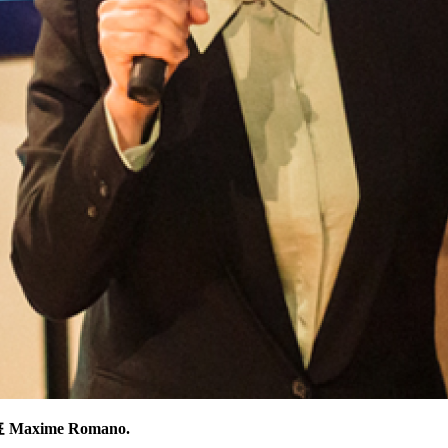
표
Maxime Romano.