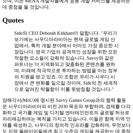
으며, 이는 MENA 개발자들에게 공동 개발 서비스를 제공하는
데 중점을 둘 것입니다.
Quotes
Side의
CEO Deborah
Kirkham이
말합니다
. "
우리가
보기에는
사우디아라비아는
현재
글로벌
게임
산
업에서
,
특히
개발
분야에서
아마도
가장
중요한
시
장입니다
.
영국
기업의
공격적인
성장을
위한
모든
적절한
요소들이
갖춰져
있습니다
.
Savvy와
같은
파트너는
더
지역화되고
맞춤화된
콘텐츠를
원하
며
,
미래에
적극적으로
투자하는
방법을
아는
정부
의
지원을
받고
있죠
. 이
조합은
우리가
사우디
시
장에서
큰
변화를
일으킬
것이며
,
Side의
전
세계적
으로
알려진
탁월함이
이를
뒷받침할
것입니다
."
양해각서(MoU)에 명시된 Savvy Games Group과의 협력 활동
은 사우디아라비아의 비전 2030 목표와 부합하며, 경제를 다각
화하고 국가를 게임 및 디지털 엔터테인먼트의 글로벌 허브로
자리매김하려는 목적을 가지고 있습니다. 이들은 함께 지역 인
재를 육성하고, 사우디의 창의적 인프라를 강화하며, 무엇보다
도 지역 플레이어들에게 최고 수준의 게임을 제공하는 데 중점