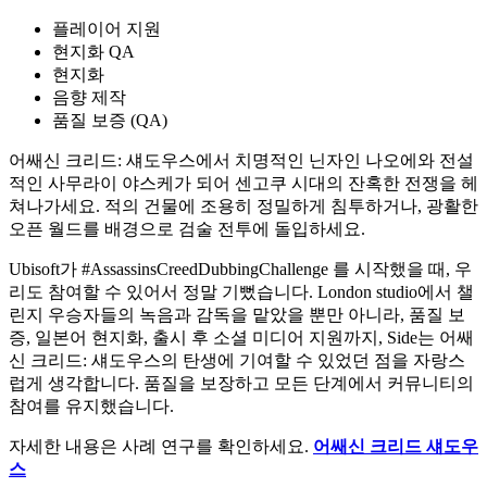
플레이어 지원
현지화 QA
현지화
음향 제작
품질 보증 (QA)
어쌔신 크리드: 섀도우스에서 치명적인 닌자인 나오에와 전설
적인 사무라이 야스케가 되어 센고쿠 시대의 잔혹한 전쟁을 헤
쳐나가세요. 적의 건물에 조용히 정밀하게 침투하거나, 광활한
오픈 월드를 배경으로 검술 전투에 돌입하세요.
Ubisoft가 #AssassinsCreedDubbingChallenge 를 시작했을 때, 우
리도 참여할 수 있어서 정말 기뻤습니다. London studio에서 챌
린지 우승자들의 녹음과 감독을 맡았을 뿐만 아니라, 품질 보
증, 일본어 현지화, 출시 후 소셜 미디어 지원까지, Side는 어쌔
신 크리드: 섀도우스의 탄생에 기여할 수 있었던 점을 자랑스
럽게 생각합니다. 품질을 보장하고 모든 단계에서 커뮤니티의
참여를 유지했습니다.
자세한 내용은 사례 연구를 확인하세요.
어쌔신 크리드 섀도우
스