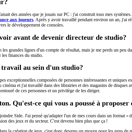
ur?
isait des années que je jouais sur PC : j'ai construit tous mes systèmes. I
stance aux joueurs
. Après y avoir travaillé pendant environ un an, j'ai r
e vers le développement de consoles.
voir avant de devenir directeur de studio?
n les grandes lignes d'un compte de résultat, mais je me perds un peu da
les finances du studio.
 travail au sein d'un studio?
pes exceptionnelles composées de personnes intéressantes et uniques est 
 cinéma et j'ai travaillé dans des librairies et des magasins de disques av
ntouré de ces personnes et un privilège de les diriger.
ston.
Qu'est-ce qui vous a poussé à proposer 
joindre Side. J'ai pensé qu'adapter l'un de mes cours dans un format « dé
ion des jeux et du secteur. C'est devenu bien plus que ça !
ns la création de jeux, c'est donc devenu un moyen pour les gens de met