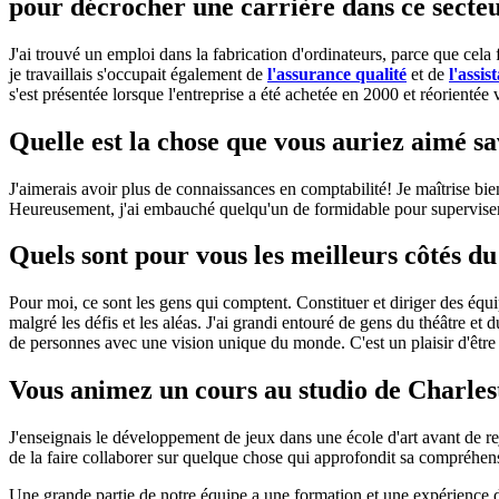
pour décrocher une carrière dans ce secte
J'ai trouvé un emploi dans la fabrication d'ordinateurs, parce que cela fa
je travaillais s'occupait également de
l'assurance qualité
et de
l'assi
s'est présentée lorsque l'entreprise a été achetée en 2000 et réorienté
Quelle est la chose que vous auriez aimé sa
J'aimerais avoir plus de connaissances en comptabilité! Je maîtrise bie
Heureusement, j'ai embauché quelqu'un de formidable pour superviser 
Quels sont pour vous les meilleurs côtés du
Pour moi, ce sont les gens qui comptent. Constituer et diriger des équi
malgré les défis et les aléas. J'ai grandi
entouré
de gens du théâtre et du
de personnes avec une vision unique du monde. C'est un plaisir d'être e
Vous animez un cours au studio de Charle
J'enseignais le développement de jeux dans une école d'art avant de re
de la faire collaborer sur quelque chose qui approfondit sa compréhens
Une grande partie de notre équipe a une formation et une expérience da