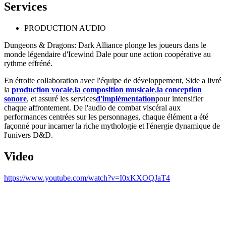
Services
PRODUCTION AUDIO
Dungeons & Dragons: Dark Alliance plonge les joueurs dans le
monde légendaire d'Icewind Dale pour une action coopérative au
rythme effréné.
En étroite collaboration avec l'équipe de développement, Side a livré
la
production vocale
,
la composition musicale
,
la conception
sonore
, et assuré les services
d'implémentation
pour intensifier
chaque affrontement. De l'audio de combat viscéral aux
performances centrées sur les personnages, chaque élément a été
façonné pour incarner la riche mythologie et l'énergie dynamique de
l'univers D&D.
Video
https://www.youtube.com/watch?v=I0xKXOQJaT4