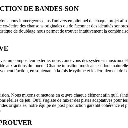
CTION DE BANDES-SON
 Nous nous immergeons dans l'univers émotionnel de chaque projet afin d
 de co-écrire des chansons originales ou de façonner des identités son
tistique de doublage nous permet de trouver intuitivement la combinaison p
VE
ec un compositeur externe, nous concevons des systèmes musicaux élégan
uide aux actions du joueur. Chaque transition musicale est donc naturell
ement l’action, en soutenant à la fois le rythme et le déroulement de l'
ision. Nous mixons et mettons en œuvre chaque élément afin qu'il s'intè
ions réelles de jeu. Qu'il s'agisse de mixer des pistes adaptatives pour l
ndes originales, notre équipe de post-production garantit cohérence et p
r.
 PROUVER