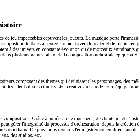
istoire
es de jeu impeccables captivent les joueurs. La musique porte l'immers
 la composition initiales à l'enregistrement avec du matériel de pointe, en
t à des univers en constante évolution ou de morceaux entraînants qui 
 dans plusieurs genres, allant de la composition orchestrale épique aux
siteurs composent des thèmes qui définissent les personnages, des mélo
ant des talents divers et une vision créative au sein de notre équipe, no
.
os compositions. Grâce à un réseau de musiciens, de chanteurs et d’inst
ut gérer l'intégralité du processus d'orchestration, depuis la création d
aires mondiaux. De plus, nous rendons l'enregistrement en direct simpl
iens, des studios, etc.