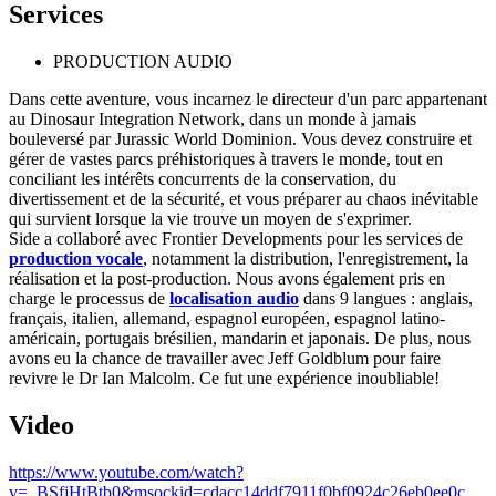
Services
PRODUCTION AUDIO
Dans cette aventure, vous incarnez le directeur d'un parc appartenant
au Dinosaur Integration Network, dans un monde à jamais
bouleversé par Jurassic World Dominion. Vous devez construire et
gérer de vastes parcs préhistoriques à travers le monde, tout en
conciliant les intérêts concurrents de la conservation, du
divertissement et de la sécurité, et vous préparer au chaos inévitable
qui survient lorsque la vie trouve un moyen de s'exprimer.
Side a collaboré avec Frontier Developments pour les services de
production vocale
, notamment la distribution, l'enregistrement, la
réalisation et la post-production. Nous avons également pris en
charge le processus de
localisation audio
dans 9 langues : anglais,
français, italien, allemand, espagnol européen, espagnol latino-
américain, portugais brésilien, mandarin et japonais. De plus, nous
avons eu la chance de travailler avec Jeff Goldblum pour faire
revivre le Dr Ian Malcolm. Ce fut une expérience inoubliable!
Video
https://www.youtube.com/watch?
v=_BSfjHtBtb0&msockid=cdacc14ddf7911f0bf0924c26eb0ee0c