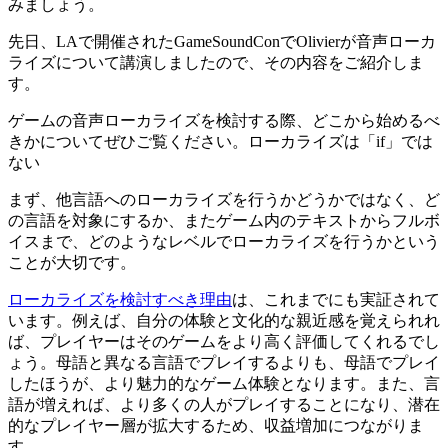
みましょう。
先日、LAで開催されたGameSoundConでOlivierが音声ローカ
ライズについて講演しましたので、その内容をご紹介しま
す。
ゲームの音声ローカライズを検討する際、どこから始めるべ
きかについてぜひご覧ください。
ローカライズは「if」では
ない
まず、他言語へのローカライズを行うかどうかではなく、ど
の言語を対象にするか、またゲーム内のテキストからフルボ
イスまで、どのようなレベルでローカライズを行うかという
ことが大切です。
ローカライズを検討すべき理由
は、これまでにも実証されて
います。例えば、自分の体験と文化的な親近感を覚えられれ
ば、プレイヤーはそのゲームをより高く評価してくれるでし
ょう。母語と異なる言語でプレイするよりも、母語でプレイ
したほうが、より魅力的なゲーム体験となります。また、言
語が増えれば、より多くの人がプレイすることになり、潜在
的なプレイヤー層が拡大するため、収益増加につながりま
す。