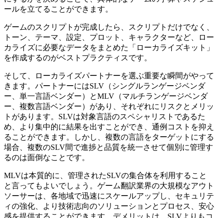
ールを立てることができます。
ゲームのスクリプトが完成したら、スクリプトだけでなく、
トーン、テーマ、設定、プロット、キャラクターなど、ロー
カライズに必要なデータをまとめた「ローカライズキット」
を作成するのがベストプラクティスです。
そして、ローカライズパートナーを選ぶ重要な瞬間がやって
きます。パートナーには
SLV（
シングルランゲージベンダ
ー、単一言語ベンダー）と
MLV（
マルチランゲージベンダ
ー、複数言語ベンダー）があり、それぞれにリスクとメリッ
トがあります。SLVは対象言語のスペシャリストであるた
め、より集中的に結果を出すことができ、通例コストを抑え
ることができます。しかし、複数の言語をターゲットにする
場合、複数のSLV間で進捗と品質を統一させて個別に管理す
るのは面倒なことです。
MLVは本質的に、管理されたSLVの集合体を利用すること
と言ってもよいでしょう。ゲーム翻訳業界の大規模なアウト
ソーサーは、各地域で迅速にスケールアップし、セキュリテ
ィの強化、より技術志向のソリューションとプロセス、安心
感を提供することができます。デメリットは、SLVよりもコ