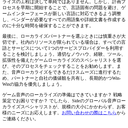
ライズの工程は決して単純ではありません。しかし、計画プ
ロセスを早期に開始することで、言語固有の問題を避け、ゲ
ームインターフェースが新しい言語に対応できるよう調整
し、ベンダーが必要なすべての用語集や詳細文書を作成する
のに十分な時間を確保することができます。
最後に、ローカライズパートナーを選ぶときには慎重さが大
切です。社内のリソースが限られている場合は、すべての言
語とサービスについて1つのサービスプロバイダーを利用す
ることを検討しましょう。適切なノウハウ、経験、ツール、
拡張性を備えたゲームローカライズのスペシャリストを選
び、そのプロセスをチェックすることをお勧めします。ま
た、音声ローカライズをできるだけスムーズに進行するた
め、パートナーと自社の価値観を共有し、長期的かつWin-
Winの協力を優先しましょう。
ゲーム音声のローカライズの準備はできていますか？ 戦略
策定でお困りですか？ でしたら、Sideのグローバル音声ロー
カライズスペシャリストが、規模の大小にかかわらず、お客
様のニーズにお応えします。
お問い合わせの際はこちら
から
ご連絡ください。