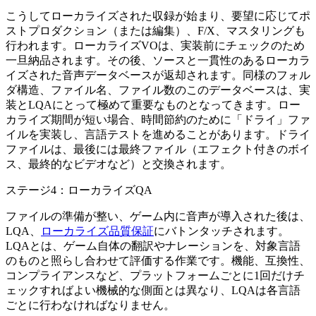
こうしてローカライズされた収録が始まり、要望に応じてポ
ストプロダクション（または編集）、F/X、マスタリングも
行われます。ローカライズVOは、実装前にチェックのため
一旦納品されます。その後、ソースと一貫性のあるローカラ
イズされた音声データベースが返却されます。同様のフォル
ダ構造、ファイル名、ファイル数のこのデータベースは、実
装とLQAにとって極めて重要なものとなってきます。ロー
カライズ期間が短い場合、時間節約のために「ドライ」ファ
イルを実装し、言語テストを進めることがあります。ドライ
ファイルは、最後には最終ファイル（エフェクト付きのボイ
ス、最終的なビデオなど）と交換されます。
ステージ4：ローカライズQA
ファイルの準備が整い、ゲーム内に音声が導入された後は、
LQA、
ローカライズ品質保証
にバトンタッチされます。
LQAとは、ゲーム自体の翻訳やナレーションを、対象言語
のものと照らし合わせて評価する作業です。機能、互換性、
コンプライアンスなど、プラットフォームごとに1回だけチ
ェックすればよい機械的な側面とは異なり、LQAは各言語
ごとに行わなければなりません。