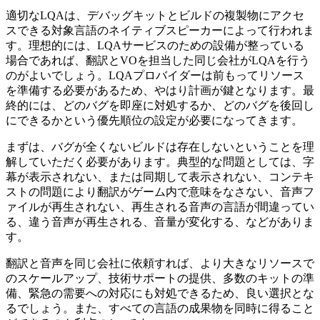
適切なLQAは、デバッグキットとビルドの複製物にアクセ
スできる対象言語のネイティブスピーカーによって行われま
す。理想的には、LQAサービスのための設備が整っている
場合であれば、翻訳とVOを担当した同じ会社がLQAを行う
のがよいでしょう。LQAプロバイダーは前もってリソース
を準備する必要があるため、やはり計画が鍵となります。最
終的には、どのバグを即座に対処するか、どのバグを後回し
にできるかという優先順位の設定が必要になってきます。
まずは、バグが全くないビルドは存在しないということを理
解していただく必要があります。典型的な問題としては、字
幕が表示されない、または同期して表示されない、コンテキ
ストの問題により翻訳がゲーム内で意味をなさない、音声フ
ァイルが再生されない、再生される音声の言語が間違ってい
る、違う音声が再生される、音量が変化する、などがありま
す。
翻訳と音声を同じ会社に依頼すれば、より大きなリソースで
のスケールアップ、技術サポートの提供、多数のキットの準
備、緊急の需要への対応にも対処できるため、良い選択とな
るでしょう。また、すべての言語の成果物を同時に得ること