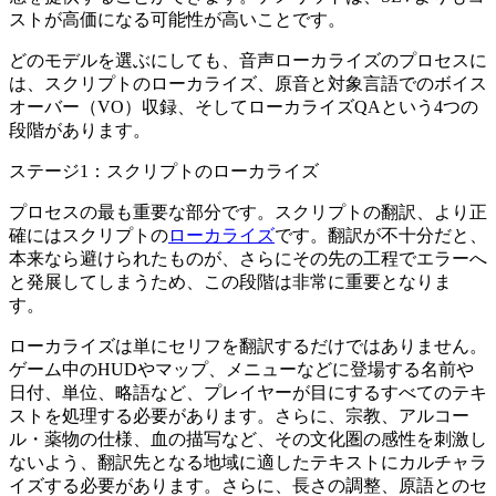
ストが高価になる可能性が高いことです。
どのモデルを選ぶにしても、音声ローカライズのプロセスに
は、スクリプトのローカライズ
、
原音と対象言語でのボイス
オーバー（VO）収録、そしてローカライズQAという4つの
段階があります。
ステージ1：スクリプトのローカライズ
プロセスの最も重要な部分です。スクリプトの翻訳、より正
確にはスクリプトの
ローカライズ
です。翻訳が不十分だと、
本来なら避けられたものが、さらにその先の工程でエラーへ
と発展してしまうため、この段階は非常に重要となりま
す。
ローカライズは単にセリフを翻訳するだけではありません。
ゲーム中のHUDやマップ、メニューなどに登場する名前や
日付、単位、略語など、プレイヤーが目にするすべてのテキ
ストを処理する必要があります。さらに、宗教、アルコー
ル・薬物の仕様、血の描写など、その文化圏の感性を刺激し
ないよう、翻訳先となる地域に適したテキストにカルチャラ
イズする必要があります。さらに、長さの調整、原語とのセ