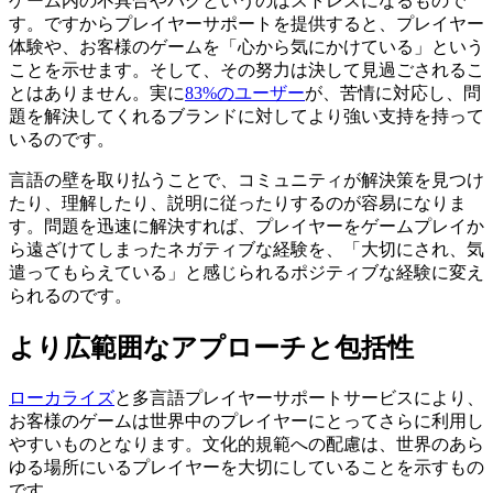
ゲーム内の不具合やバグというのはストレスになるもので
す。ですからプレイヤーサポートを提供すると、プレイヤー
体験や、お客様のゲームを「心から気にかけている」という
ことを示せます。そして、その努力は決して見過ごされるこ
とはありません。実に
83%のユーザー
が、苦情に対応し、問
題を解決してくれるブランドに対してより強い支持を持って
いるのです。
言語の壁を取り払うことで、コミュニティが解決策を見つけ
たり、理解したり、説明に従ったりするのが容易になりま
す。問題を迅速に解決すれば、プレイヤーをゲームプレイか
ら遠ざけてしまったネガティブな経験を、「大切にされ、気
遣ってもらえている」と感じられるポジティブな経験に変え
られるのです。
より広範囲なアプローチと包括性
ローカライズ
と多言語プレイヤーサポートサービスにより、
お客様のゲームは世界中のプレイヤーにとってさらに利用し
やすいものとなります。文化的規範への配慮は、世界のあら
ゆる場所にいるプレイヤーを大切にしていることを示すもの
です。