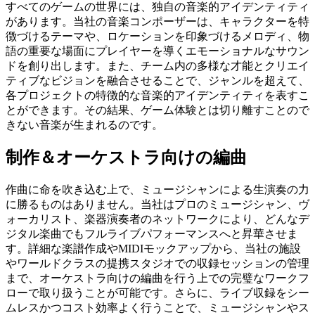
すべてのゲームの世界には、独自の音楽的アイデンティティ
があります。当社の音楽コンポーザーは、キャラクターを特
徴づけるテーマや、ロケーションを印象づけるメロディ、物
語の重要な場面にプレイヤーを導くエモーショナルなサウン
ドを創り出します。また、チーム内の多様な才能とクリエイ
ティブなビジョンを融合させることで、ジャンルを超えて、
各プロジェクトの特徴的な音楽的アイデンティティを表すこ
とができます。その結果、ゲーム体験とは切り離すことので
きない音楽が生まれるのです。
制作＆オーケストラ向けの編曲
作曲に命を吹き込む上で、ミュージシャンによる生演奏の力
に勝るものはありません。当社はプロのミュージシャン、ヴ
ォーカリスト、楽器演奏者のネットワークにより、どんなデ
ジタル楽曲でもフルライブパフォーマンスへと昇華させま
す。詳細な楽譜作成やMIDIモックアップから、当社の施設
やワールドクラスの提携スタジオでの収録セッションの管理
まで、オーケストラ向けの編曲を行う上での完璧なワークフ
ローで取り扱うことが可能です。さらに、ライブ収録をシー
ムレスかつコスト効率よく行うことで、ミュージシャンやス