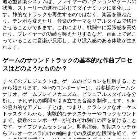
適応型音楽システムは、プレイヤーのアクションやゲームの
状態、ストーリーの進行に応じてダイナミックに変化しま
す。静的なトラックを再生するのではなく、楽器を重ねた
り、テンポを変えたり、音楽のテーマをリアルタイムで移行
させることができます。これにより、戦闘中に緊張感を高め
たり、プレイヤーの功績を称えたりするなど、画面上で起こ
っていることに音楽が反応し、より没入感のある体験が生ま
れます。
ゲームのサウンドトラックの基本的な作曲プロセ
スはどのようなものか？
すべてのプロジェクトは、ゲームのビジョンを理解すること
から始まります。Sideのコンポーザーは、お客様のゲームシ
ナリオ、ゲームプレイメカニズム、ビジュアルスタイルを分
析し、それぞれの瞬間を引き立てる音楽を制作します。Side
の協力的なアプローチとは、つまり、クラシックなオーケス
トラスタイルから、実験的なテクスチャーやロックサウンド
まで、複数のコンポーザーがそれぞれ独自の声を届けること
です。ライブジャムセッション、即興演奏、初期スケッチか
らフルオーケスラ向けの編曲までの反復的な段階を経て、ゲ