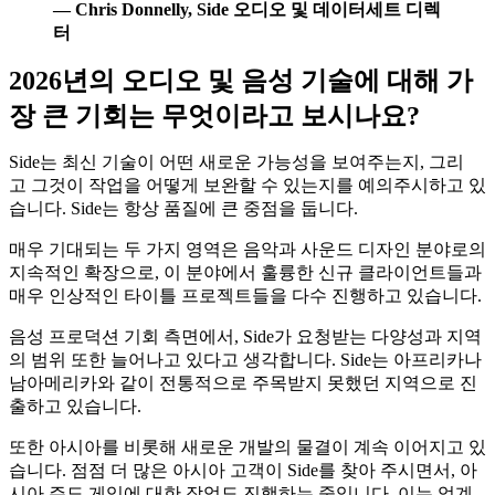
—
Chris Donnelly, Side
오디오
및
데이터세트
디렉
터
2026년의
오디오
및
음성
기술에
대해
가
장 큰 기회는 무엇이라고 보시나요?
Side는
최신
기술이
어떤
새로운
가능성을
보여주는지
,
그리
고
그것이
작업을
어떻게
보완할 수 있는지를
예의주시하고
있
습니다
. Side는
항상
품질에 큰 중점을
둡니다
.
매우 기대되는 두 가지 영역은 음악과 사운드 디자인 분야로의
지속적인 확장으로, 이 분야에서 훌륭한 신규 클라이언트들과
매우 인상적인 타이틀 프로젝트들을 다수 진행하고 있습니다.
음성 프로덕션 기회 측면에서, Side가 요청받는 다양성과 지역
의 범위 또한 늘어나고 있다고 생각합니다. Side는 아프리카나
남아메리카와 같이 전통적으로 주목받지 못했던 지역으로 진
출하고 있습니다.
또한 아시아를 비롯해 새로운 개발의 물결이 계속 이어지고 있
습니다. 점점 더 많은 아시아 고객이 Side를 찾아 주시면서, 아
시아 주도 게임에 대한 작업도 진행하는 중입니다. 이는 업계