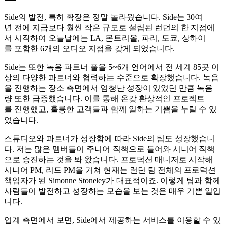
Side의
발전
,
특히
확장은
정말
놀라웠습니다
. Side는 30여
년
전에
지금보다
훨씬
작은
규모로
설립된
런던의 한 지점에
서
시작하여
오늘날에는
LA,
몬트리올
,
파리
,
도쿄
,
상하이
를
포함한
6개의
오디오
지점을
갖게
되었습니다
.
Side는
또한
녹음
파트너
풀을
5~6개
언어에서 전 세계
85곳
이
상의
다양한
파트너와
협력하는
수준으로
확장했습니다
.
녹음
을
진행하는
장소
측면에서
엄청난
성장이
있었던
만큼
녹음
량
또한
급증했습니다
.
이를
통해
온갖
환상적인
프로젝트
를
진행했고
,
훌륭한
고객들과
함께
일하는
기쁨을
누릴 수 있
었습니다
.
스튜디오와 파트너가 성장함에 따라 Side의 팀도 성장했습니
다. 저는 많은 멤버들이 주니어 직책으로 들어와 시니어 직책
으로 승진하는 것을 봐 왔습니다. 프로덕션 매니저로 시작해
시니어 PM, 리드 PM을 거쳐 현재는 런던 팀 전체의 프로덕션
책임자가 된 Simonne Stoneley가 대표적이죠. 이렇게 팀과 함께
사람들이 발전하고 성장하는 모습을 보는 것은 매우 기쁜 일입
니다.
업계 측면에서 보면, Side에서 제공하는 서비스를 이용할 수 있