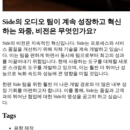
Side의
오디오
팀이
계속
성장하고
혁신
하는
와중
,
비전은
무엇인가요
?
Side의
비전은
지속적인
혁신입니다
. Side는
프로세스와
서비
스
품질을
개선하기
위해
자체
기술을
계속
개발하고
있습니
다
.
이는
팀을
편하게
하면서
동시에
팀으로부터
최고의
성과
를
이끌어내기
위함입니다
.
현재
사용하는
도구를
대체할
새로
운
스크립트
도구를
개발하고
있으며
,
이는
훨씬 더 뛰어난
성
능으로
녹화
속도와
성능에 큰 영향을
미칠
것입니다
.
한편 Side 팀을 위한 훨씬 더 나은 개발 경로와 더 많은 내부 성
장 기회를 마련하고자 합니다. 이를 통해, Side는 품질과 고객
과의 뛰어난 협업에 대한 Side의 명성을 공고히 하고 싶습니
다.
Tags
음향 제작