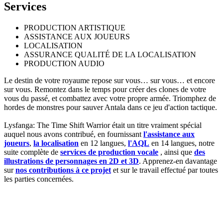
Services
PRODUCTION ARTISTIQUE
ASSISTANCE AUX JOUEURS
LOCALISATION
ASSURANCE QUALITÉ DE LA LOCALISATION
PRODUCTION AUDIO
Le destin de votre royaume repose sur vous… sur vous… et encore
sur vous. Remontez dans le temps pour créer des clones de votre
vous du passé, et combattez avec votre propre armée. Triomphez de
hordes de monstres pour sauver Antala dans ce jeu d'action tactique.
Lysfanga: The Time Shift Warrior était un titre vraiment spécial
auquel nous avons contribué, en fournissant
l'assistance aux
joueurs
,
la localisation
en 12 langues,
l'AQL
en 14 langues, notre
suite complète de
services de production vocale
, ainsi que
des
illustrations de personnages en 2D et 3D
. Apprenez-en davantage
sur
nos contributions à ce projet
et sur le travail effectué par toutes
les parties concernées.